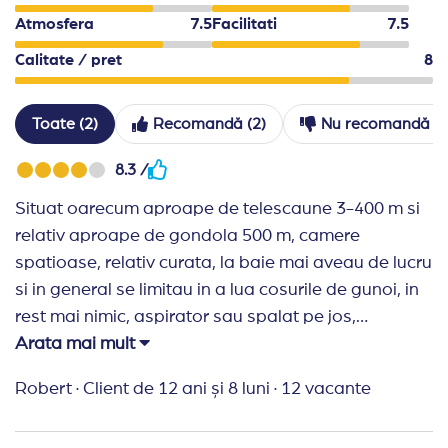
Atmosfera
7.5
Facilitati
7.5
Calitate / pret
8
Toate (2)
Recomandă (2)
Nu recomandă (0
8.3 /
Situat oarecum aproape de telescaune 3-400 m si
relativ aproape de gondola 500 m, camere
spatioase, relativ curata, la baie mai aveau de lucru
si in general se limitau in a lua cosurile de gunoi, in
rest mai nimic, aspirator sau spalat pe jos,
parcarea gratuita, in schimb te obligau sa lasi
Arata mai mult
echipamentul de schi jos la depozit, in cazul in care
Robert
·
Client de 12 ani și 8 luni
·
12 vacante
nu aveai huse atat pentru clapari cat si pentru
schiuri. Piscina oarecum mica, insa apa foarte rece.