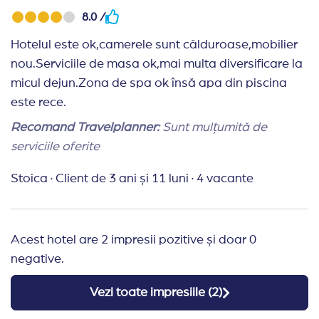
Mancarea aceeasi in fiecare dimineata, seara mai
8.0 /
mult pe mancare gatita, insa nu ne-am plans in nici
o zi, am avut ce sa mancam, pe gustul fiecaruia.
Hotelul este ok,camerele sunt călduroase,mobilier
Singura observatie, la cina nici macar un pahar de
nou.Serviciile de masa ok,mai multa diversificare la
apa de la un amarat de dozator, pur si simplu nu
micul dejun.Zona de spa ok însă apa din piscina
aveai voie. Un hotel de 3* PLUS, mai degraba, dar
este rece.
recomadabil raportat la calitate / pret. Noi
Recomand Travelplanner:
Sunt mulțumită de
personal am mai merge fara nici o ezitare.
serviciile oferite
Recomand Travelplanner:
Ar fi a nu stiu cata oara
Stoica
·
Client de 3 ani și 11 luni
·
4 vacante
cand ma repet, EXCELENT!
Acest hotel are 2 impresii pozitive și doar 0
negative.
Vezi toate impresiile (
2
)