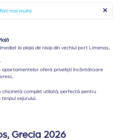
flati mai multe
lajă
mediat la plaja de nisip din vechiul port Limenas,
e
e apartamentelor oferă priveliști încântătoare
toresc.
o chicinetă complet utilată, perfectă pentru
timpul sejurului.
asa plaja Marble Beach si 37 km de aeroportul internat
s, Grecia 2026