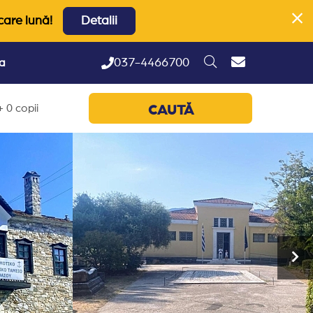
care lună!
Detalii
037-4466700
ta
 0 copii
CAUTĂ