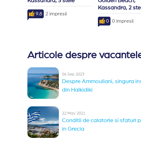
Kassandra, 3 stele
Golden Beach, 
Kassandra, 2 ste
9.8
2 impresii
0
0 impresii
Articole despre vacantele
06 Sep 2023
Despre Ammouliani, singura in
din Halkidiki
22 May 2021
Conditii de calatorie si sfaturi
in Grecia