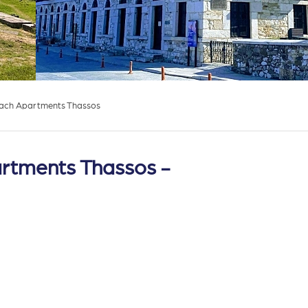
each Apartments Thassos
artments Thassos -