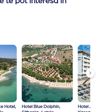
 te pot interesa in
ntaloni scurti si slapi)
 Hotel, 
Hotel Blue Dolphin, 
Hotel Ammon Zeu