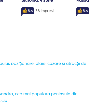
le
Sithonia, 4 stele
Kassandra, 5 ste
8.6
38 impresii
8.6
6 impresii
ului: poziționare, plaje, cazare și atracții de
andra, cea mai populara peninsula din
ecia