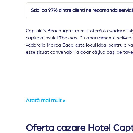
Stiai ca 97% dintre clienti ne recomanda serv
Captain's Beach Apartments oferă o evadare liniș
capitala insulei Thassos. Cu apartamente self-cat
vedere la Marea Egee, este locul ideal pentru o v
este situat convenabil, la doar câțiva pași de taver
Arată mai mult »
Amplasare:
Captain's Beach Apartments este 
Cazare:
Vila este formata din 6 camere (studio
Oferta cazare Hotel Cap