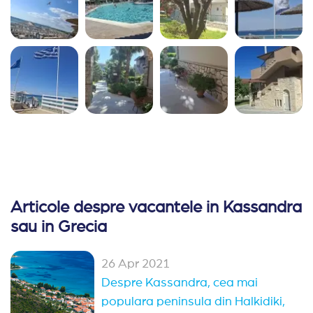
dumneavoastra, (nu mai retin numele doar faptul ca
vobea cu un accent Moldovenesc doamna)
aducand tot felu de motive care nu imi pareau
reale, asta m-a intristat si chiar luam in calcul sa
solicit stornarea totala pentru a ma orienta in alta
parte, dar domnul Andrei a intervenit si a rezolvat
situatia rapid, in doua- trei zile totul a fost in regula.
Cu siguranta voi apela pe viitor la servicile Travel
Planner si voi recomanda de cate ori am ocazia,
aceasta agentie. Multumesc !
Articole despre vacantele in Kassandra
sau in Grecia
26 Apr 2021
Despre Kassandra, cea mai
populara peninsula din Halkidiki,