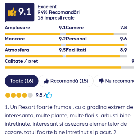
-Un cod vestimentar adecvat este obligatoriu in restau
Excelent
9.1
-Hotelul isi rezerva dreptul de a modifica programul res
94% Recomandări
16 Impresii reale
Amplasare
9.1
Camere
7.8
Mancare
9.2
Personal
9.6
Atmosfera
9.5
Facilitati
8.9
Calitate / pret
9
Toate (16)
Recomandă (15)
Nu recomandă 
9.8 /
1. Un Resort foarte frumos , cu o gradina extrem de
interesanta, multe plante, multe flori si arbusti bine
intretinute, interesant si asezarea elementelor de
cazare, totul foarte bine intretinut si placut. 2.