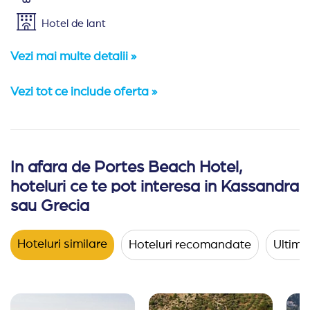
Hotel de lant
Vezi mai multe detalii »
Vezi tot ce include oferta »
In afara de Portes Beach Hotel,
Amplasare:
Hotelul Portes Beach
amplasat pe plaja,
se
hoteluri ce te pot interesa in Kassandra
Cazare:
Se compune din 11 clădiri cu trei etaje. Toate
sau Grecia
Hotelul ofera cazare in camere duble si single dotate cu
Hoteluri similare
Hoteluri recomandate
Ultimel
Camera dubla promo
- situate la parter, nu au 
Camera dubla standard
- 1 pat dublu sau 2 patur
Facilitati/servicii
:
receptie 24h, camera de bagaje, spalator