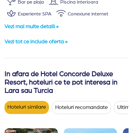
Bar pe plaja
Piscina interioara
Experiente SPA
Conexiune internet
Vezi mai multe detalii »
Vezi tot ce include oferta »
In afara de Hotel Concorde Deluxe
Amplasare:
Hotelul Concorde Deluxe Resort se afla in s
Resort, hoteluri ce te pot interesa in
Cazare:
Hotelul ofera oaspetilor cazare cu urmatoarele d
Lara sau Turcia
354 de camere standard deluxe;
Hoteluri similare
16 camere duplex deluxe;
Hoteluri recomandate
Ultimel
19 junior suite deluxe;
6 family deluxe suite;
4 grand deluxe suite;