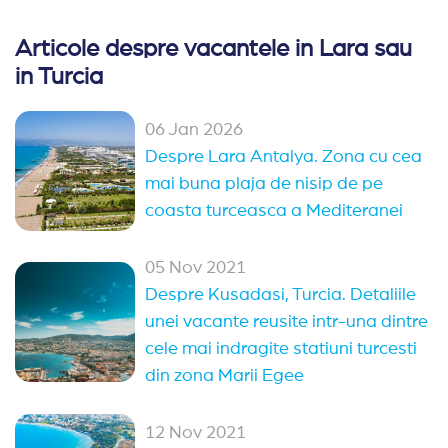
-Sezlongurile nu pot fi rezervate in avans.
Articole despre vacantele in Lara sau
-Nu este permisa iesirea din restaurante cu mancare s
in Turcia
-Un cod vestimentar adecvat este obligatoriu in restau
06 Jan 2026
-Hotelul isi rezerva dreptul de a modifica programul res
Despre Lara Antalya. Zona cu cea
mai buna plaja de nisip de pe
coasta turceasca a Mediteranei
05 Nov 2021
Despre Kusadasi, Turcia. Detaliile
unei vacante reusite intr-una dintre
cele mai indragite statiuni turcesti
din zona Marii Egee
12 Nov 2021