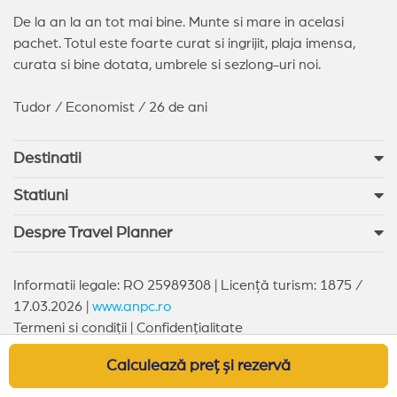
De la an la an tot mai bine. Munte si mare in acelasi
pachet. Totul este foarte curat si ingrijit, plaja imensa,
curata si bine dotata, umbrele si sezlong-uri noi.
Tudor / Economist / 26 de ani
Destinatii
Statiuni
Despre Travel Planner
Informatii legale: RO 25989308 | Licență turism: 1875 /
17.03.2026 |
www.anpc.ro
Termeni si condiții
|
Confidențialitate
Copyright © 2026 Travel Planner. All rights reserved
Calculează preț și rezervă