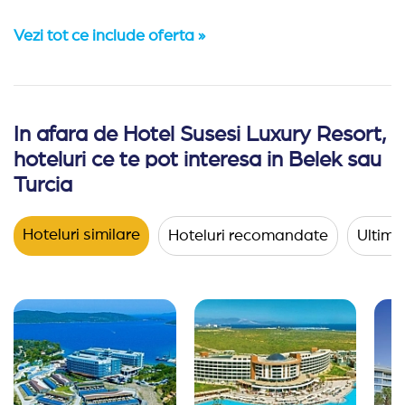
Vezi tot ce include oferta »
In afara de Hotel Susesi Luxury Resort,
Cazare:
Hotelul are in componenta sa 387 de camere in c
hoteluri ce te pot interesa in Belek sau
Turcia
Facilitati / servicii:
suprafata totala acoperita de piscine
Activitati:
sezlonguri, umbrele, saltele si prosoape la pla
Hoteluri similare
Hoteluri recomandate
Ultimel
Catering:
restaurant principal Turquoise (bufet suedez