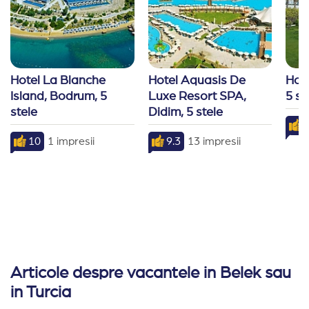
Hotel La Blanche 
Hotel Aquasis De 
Hote
Island, Bodrum, 5 
Luxe Resort SPA, 
5 st
stele
Didim, 5 stele
10
1 impresii
9.3
13 impresii
Articole despre vacantele in Belek sau
in Turcia