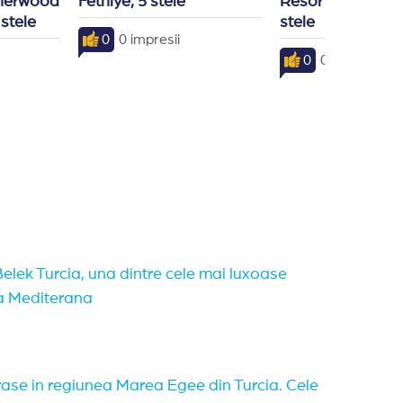
Sherwood 
Fethiye, 5 stele
Resort & SPA, Bel
 stele
stele
0
0 impresii
0
0 impresii
elek Turcia, una dintre cele mai luxoase
la Mediterana
orase in regiunea Marea Egee din Turcia. Cele