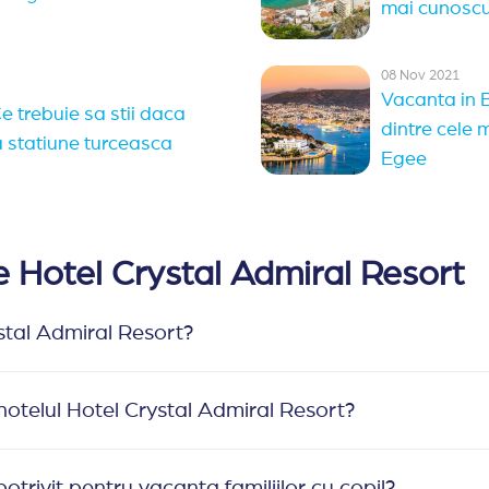
mai cunoscu
08 Nov 2021
Vacanta in B
e trebuie sa stii daca
dintre cele
a statiune turceasca
Egee
e Hotel Crystal Admiral Resort
stal Admiral Resort?
 hotelul Hotel Crystal Admiral Resort?
otrivit pentru vacanta familiilor cu copil?