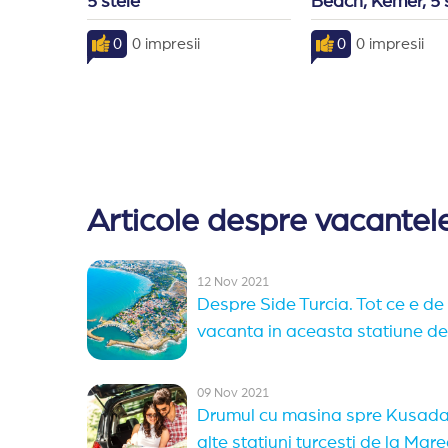
5 stele
Beach, Kemer, 5 
0
0 impresii
0
0 impresii
Articole despre vacantele
12 Nov 2021
Despre Side Turcia. Tot ce e de 
vacanta in aceasta statiune de
09 Nov 2021
Drumul cu masina spre Kusadas
alte statiuni turcesti de la Ma