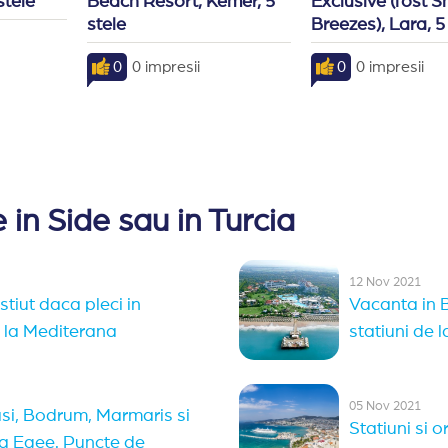
stele
Beach Resort, Kemer, 5 
Exclusive (fost 
stele
Breezes), Lara, 5
0
0 impresii
0
0 impresii
 in Side sau in Turcia
12 Nov 2021
stiut daca pleci in
Vacanta in B
 la Mediterana
statiuni de 
05 Nov 2021
i, Bodrum, Marmaris si
Statiuni si 
rea Egee. Puncte de