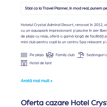
Stiai ca la Travel Planner, in mod real, punem pe 
Hotelul Crystal Admiral Resort, renovat în 2012, v
cu un aquapark impresionant și piscine în aer liber
de plaja cu nisip, oferă o gamă largă de facilități 
mini club pentru copii la un centru Spa relaxant și
Pe plaja
Family club
Sezlonguri d
Hotel de lant
Arată mai mult »
Cazare:
: dotarile unitatilor de cazare includ 
Camerele standard au o suprafata de 35 mp,
Oferta cazare Hotel Crys