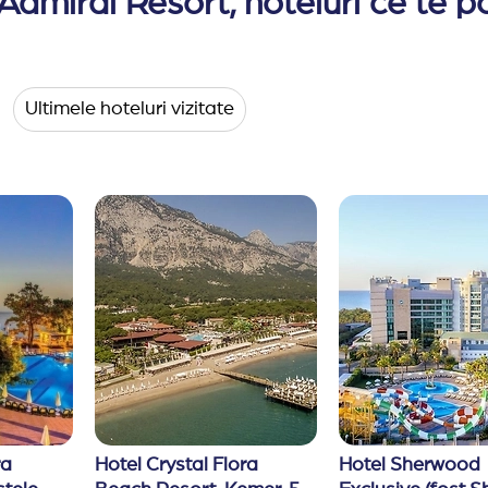
Admiral Resort, hoteluri ce te p
cari asupra serviciilor, fara o notificare in prealabil.
Ultimele hoteluri vizitate
a 
Hotel Crystal Flora 
Hotel Sherwood 