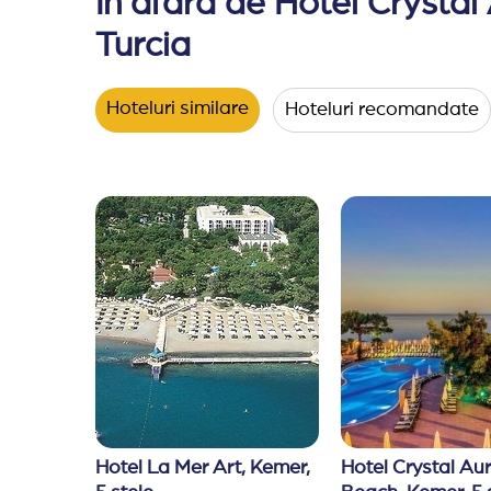
In afara de Hotel Crystal 
pavilioane private pe plaja
Turcia
*Hotelul isi rezerva dreptul de a efectua modifi
Hoteluri similare
Hoteluri recomandate
Hotel La Mer Art, Kemer, 
Hotel Crystal Aur