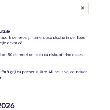
ltiple
apark generos și numeroase piscine în aer liber,
cție acvatică.
doar 50 de metri de plaja cu nisip, oferind acces
fără griji cu pachetul Ultra All Inclusive, ce include
e.
eif, telefon, mocheta, baie cu cada si uscator de par.
 2026