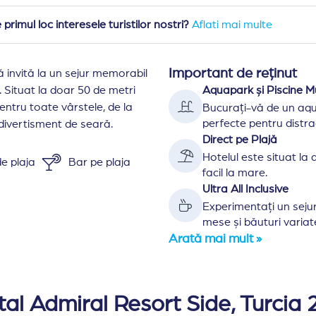
primul loc interesele turistilor nostri?
Aflati mai multe
Important de reținut
ă invită la un sejur memorabil
. Situat la doar 50 de metri
Aquapark și Piscine Mu
pentru toate vârstele, de la
Bucurați-vă de un aqu
perfecte pentru distra
 divertisment de seară.
Direct pe Plajă
Hotelul este situat la 
e plaja
Bar pe plaja
facil la mare.
Ultra All Inclusive
Experimentați un sejur 
mese și băuturi variat
Arată mai mult »
aer conditionat centralizat, TV, acces internet, mini bar, s
 iar cele economice doar 22 mp.
tal Admiral Resort Side, Turcia