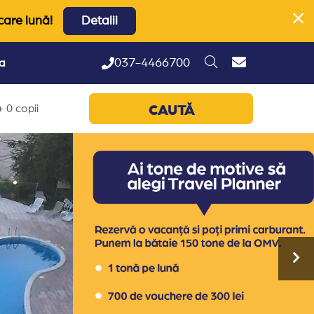
care lună!
Detalii
037-4466700
ta
 0 copii
CAUTĂ