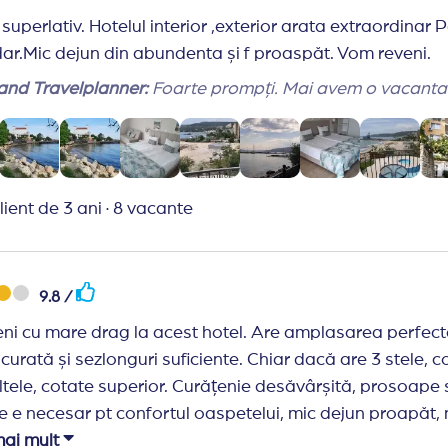
riu in restaurante (exclude purtarea de costume de baie,
a superlativ. Hotelul interior ,exterior arata extraordinar
 programul restaurantelor si barurilor fara notificare pre
r.Mic dejun din abundenta și f proaspăt. Vom reveni.
nd Travelplanner:
Foarte prompți. Mai avem 
lient de 3 ani
·
8 vacante
9.8 /
eni cu mare drag la acest hotel. Are amplasarea perfectă,
 curată și sezlonguri suficiente. Chiar dacă are 3 stele, 
ltele, cotate superior. Curățenie desăvârșită, prosoape
ce e necesar pt confortul oaspetelui, mic dejun proapăt, 
că chiar și pretențioșii. Cafeaua în schimb, nu o pot lăud
mai mult