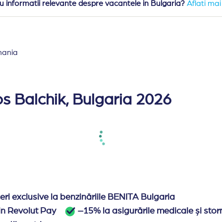
 informatii relevante despre vacantele in Bulgaria?
Aflati ma
mania
n Balcik, la 1 km distanta de centrul orasului si la 2 km
iouri, 19 apartamente cu 1 dormitor si 3 apartamente cu 2
s Balchik, Bulgaria 2026
turi twin si un fotoliu extensibil.
 si un fotoliu extensibil.
, un pat single si un fotoliu extensibil.
t cu un dormitor cu pat dublu si o sufragerie cu canape
la mare, dotat cu un dormitor cu pat dublu si o sufrage
e 2 dormitoare unul cu pat dublu si celalat cu 2 paturi 
ri exclusive la benzinăriile BENITA Bulgaria
si loc de joaca pentru copii, internet wireless, parcare, 
rin Revolut Pay
–15% la asigurările medicale și stor