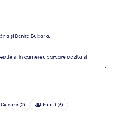
nia și Benita Bulgaria.
eceptie si in camere), parcare pazita si
st (5 bgn/zi) in apropierea hotelului.
ii, internet wireless (la receptie si in camere),
ja, sezlonguri si umbrele pe plaja, prosoape
Cu poze (2)
Familii (3)
.00, in functie de disponibilitate