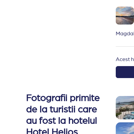
la bar 
Recoma
informaț
voi ape
Magda
Acest h
Fotografii primite
de la turistii care
au fost la hotelul
Hotel Helios