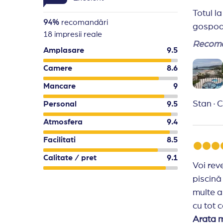
Concept
Un cod vestimentar adecvat este obligato
Totul l
Hotelul isi rezerva dreptul de a modifica
94%
recomandări
gospoda
18 impresii reale
Recoma
Amplasare
9.5
Camere
8.6
Mancare
9
Stan
·
C
Personal
9.5
Atmosfera
9.4
Facilitati
8.5
Calitate / pret
9.1
Voi rev
piscină
multe a
cu tot 
hrăneas
Arata 