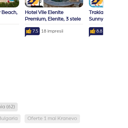
 Beach, 
Hotel Vile Elenite 
Trakia Plaza Apar
Premium, Elenite, 3 stele
Sunny Beach, 3 s
7.5
18 impresii
8.8
9 impresii
nia
(62)
Bulgaria
Oferte 1 mai Kranevo