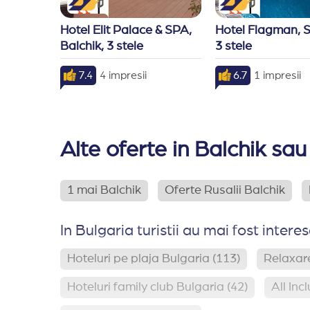
Hotel Elit Palace & SPA, 
Hotel Flagman, S
Balchik, 3 stele
3 stele
7.4
4 impresii
6.7
1 impresii
Alte oferte in Balchik sau
1 mai Balchik
Oferte Rusalii Balchik
In Bulgaria turistii au mai fost interes
Hoteluri pe plaja Bulgaria
(113)
Relaxare
Hoteluri family club Bulgaria
(42)
All Inc