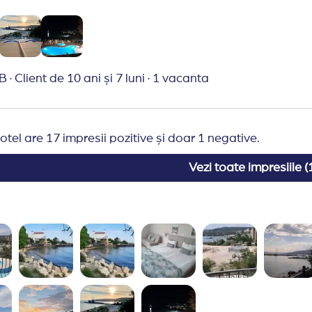
:) Muzica live seara a fost excelentă!
nd Travelplanner:
Agenție de pofesioniști, nu lasă nimic la voia întâmplării. Trimit prin e mail
ii de ajutor despre tot ce e nevoie să cunoști referitor l
la la ei de fiecare dată, cel puțin pentru vacanțele în Bu
B
·
Client de 10 ani și 7 luni
·
1 vacanta
otel are 17 impresii pozitive și doar 1 negative.
Vezi toate impresiile (