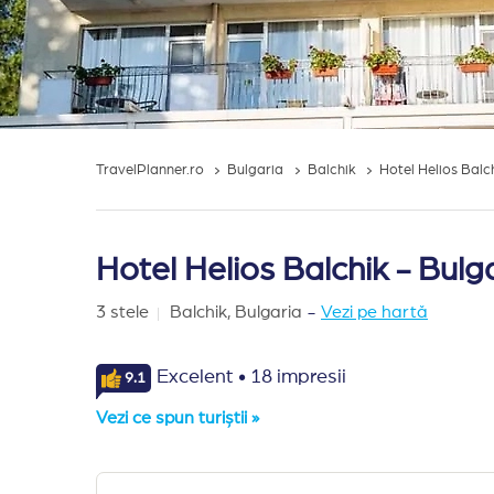
TravelPlanner.ro
Bulgaria
Balchik
Hotel Helios Balc
Hotel Helios Balchik - Bulg
3 stele
Balchik,
Bulgaria
-
Vezi pe hartă
·
Excelent
18 impresii
9.1
Vezi ce spun turiștii »