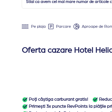
Stiai ca avem cel mai mare numar de articole cu
Pe plaja
Parcare
Aproape de Ro
Amplasare:
Hotelul Helios se alfa pe plaja i
Cazare:
hotelul ofera 18 camere duble 19 stud
Oferta cazare Hotel Helio
Camera dubla
(18 mp) dotata cu doua pa
Studio
( 20 mp) dotat cu doua paturi twin
Sudio large
(27 mp) dotat cu un pat dublu
Apartament cu un dormitor
(31 mp) dota
Apartament Panorama
( 36 mp) vedere 
Apartament cu 2 dormitoare
( 40 mp) ar
Poți câștiga carburant gratis!
Reduce
Facilitati/servicii
: piscina exterioara, piscina 
Primești 3x puncte RevPoints la plățile p
Activitati:
volei, sporturi acvatice