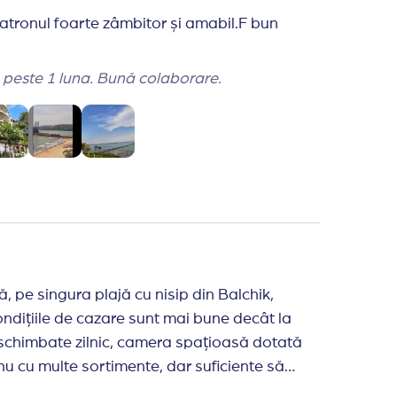
 pantaloni scurti si slapi).
 Patronul foarte zâmbitor și amabil.F bun
alabila.
o vacanta peste 1 luna. Bună colaborare.
 pe singura plajă cu nisip din Balchik,
condițiile de cazare sunt mai bune decât la
 schimbate zilnic, camera spațioasă dotată
nu cu multe sortimente, dar suficiente să
a. Iubitorii cafelei va trebui să o cumpere de