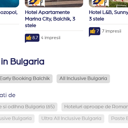
ozopol, 
Hotel Apartamente 
Hotel L&B, Sunny
Marina City, Balchik, 3 
3 stele
stele
7
7 impresii
8.7
4 impresii
 in Bulgaria
Early Booking Balchik
All Inclusive Bulgaria
ati de
 si odihna Bulgaria
(65)
Hoteluri aproape de Roma
lusive Bulgaria
Ultra All Inclusive Bulgaria
Paste 