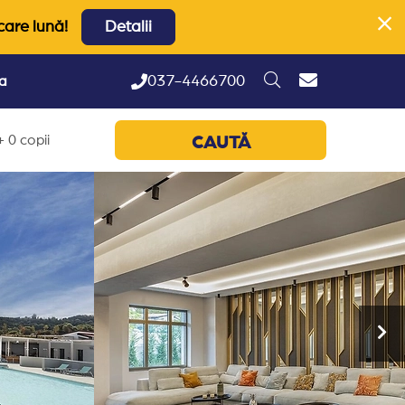
care lună!
Detalii
037-4466700
ta
 0 copii
CAUTĂ