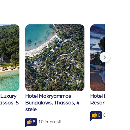
Luxury 
Hotel Makryammos 
Hotel Danai Beac
ssos, 5 
Bungalows, Thassos, 4 
Resort, Sithonia,
stele
0
0 impresii
8
10 impresii