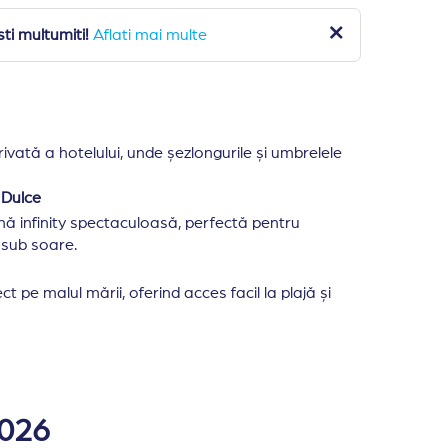
ti multumiti!
Aflati mai multe
ivată a hotelului, unde șezlongurile și umbrelele
 Dulce
nă infinity spectaculoasă, perfectă pentru
sub soare.
ct pe malul mării, oferind acces facil la plajă și
s, la 20 km de orasul Stagira si la 84 km de aeroportul 
acitate de 74 de camere duble si suite. Zona de vile urm
2026