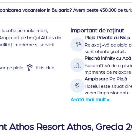
rganizarea vacantelor in Bulgaria? Avem peste 450.000 de turis
Important de reținut
locație pe malul mării,
y. Amplasat pe brațul Athos din
Plajă Privată cu Nisip
cilități moderne și servicii
Relaxați-vă pe plaja pr
sunt oferite gratuit.
Piscină Infinity cu Apă
Bucurați-vă de o pisci
ar pe plaja
Kids club
momente de relaxare 
Amplasare Pe Plajă
Hotelul este situat dire
vederi impresionante.
Arată mai mult »
at la la 10 km de granita cu statul monahal Muntele Atho
 o cladire principala si o zona de bungalowuri cu o cap
nt Athos Resort Athos, Grecia 