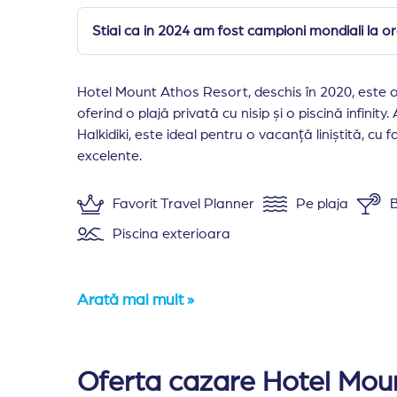
Stiai ca in 2024 am fost campioni mondiali la o
Hotel Mount Athos Resort, deschis în 2020, este o 
oferind o plajă privată cu nisip și o piscină infinit
Halkidiki, este ideal pentru o vacanță liniștită, cu fa
excelente.
Favorit Travel Planner
Pe plaja
B
Piscina exterioara
Arată mai mult »
Amplasare:
Hotel Mount Athos Resort este situ
Cazare:
Hotelul Mount Athos Resort dispune de
Oferta cazare Hotel Mou