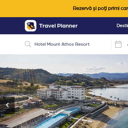
Rezervă și poți primi car
Desti