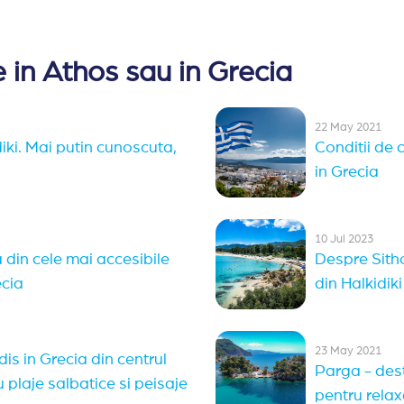
 in Athos sau in Grecia
22 May 2021
iki. Mai putin cunoscuta,
Conditii de 
in Grecia
10 Jul 2023
 din cele mai accesibile
Despre Sith
ecia
din Halkidiki
23 May 2021
is in Grecia din centrul
Parga - dest
u plaje salbatice si peisaje
pentru relax