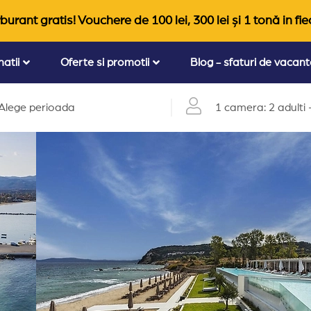
burant gratis! Vouchere de 100 lei, 300 lei și 1 tonă in fie
natii
Oferte si promotii
Blog - sfaturi de vacan
Alege perioada
1 camera: 2 adulti +