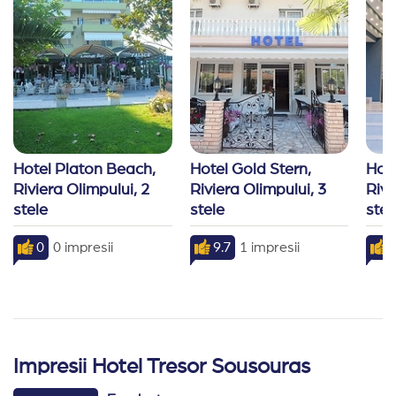
Hotelul Tresor Sousouras pune la dispo
Catering:
Resaturant in regim buffet ce serveste micu
Plaja:
Plaja publica cu sezlonguri contra cost.
Parcare:
Privata gratuita
Hotel Platon Beach, 
Hotel Gold Stern, 
Hote
Riviera Olimpului, 2 
Riviera Olimpului, 3 
Rivi
stele
stele
stel
0
0 impresii
9.7
1 impresii
Impresii Hotel Tresor Sousouras