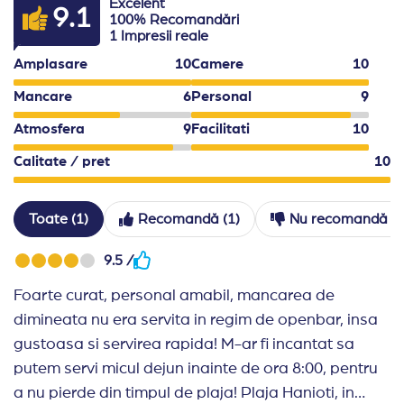
Excelent
9.1
100% Recomandări
1 Impresii reale
Amplasare
10
Camere
10
Mancare
6
Personal
9
Atmosfera
9
Facilitati
10
Calitate / pret
10
Toate (1)
Recomandă (1)
Nu recomandă (0
9.5 /
Foarte curat, personal amabil, mancarea de
dimineata nu era servita in regim de openbar, insa
gustoasa si servirea rapida! M-ar fi incantat sa
putem servi micul dejun inainte de ora 8:00, pentru
a nu pierde din timpul de plaja! Plaja Hanioti, in