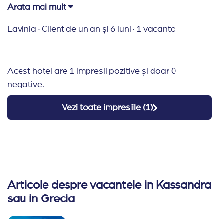
schimb, groaznica: ingusta, plina de pietre, inclusiv
Arata mai mult
in apa! Nu am mers decat 1 data! Dar sunt alte
Lavinia
·
Client de un an și 6 luni
·
1 vacanta
plaje aproape
Recomand Travelplanner:
Minunat, ca intotdeauna!
Multumim
Acest hotel are 1 impresii pozitive și doar 0
negative.
Vezi toate impresiile (
1
)
Articole despre vacantele in Kassandra
sau in Grecia