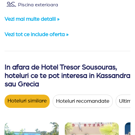
Piscina exterioara
Vezi mai multe detalii »
Vezi tot ce include oferta »
In afara de Hotel Tresor Sousouras,
Amplasare:
Hotel Tresor Sousouras se afla in Halkidiki
hoteluri ce te pot interesa in Kassandra
Cazare:
Hotelul Tresor Sousouras ofera cazare in camere
sau Grecia
Hoteluri similare
Hoteluri recomandate
Ultimel
Tipuri de camera:
Camera dubla
( 22 mp) au un pat dub
Camera dubla superioara
(22 mp) renovate, cu p
Suita junior
( 40 mp) renovate, cu pat dublu si u
Facilitati/servicii
: