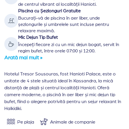
de centrul vibrant al localității Hanioti.
Piscina cu Șezlonguri Gratuite
Bucurați-vă de piscina în aer liber, unde
șezlongurile și umbrelele sunt incluse pentru
relaxare maximă.
Mic Dejun Tip Bufet
Începeți fiecare zi cu un mic dejun bogat, servit în
regim bufet, între orele 07:00 și 12:00.
Arată mai mult »
Hotelul Tresor Sousouras, fost Hanioti Palace, este o
unitate de 4 stele situată ideal în Kassandra, la mică
distanță de plajă și centrul localității Hanioti. Oferă
camere moderne, o piscină în aer liber și mic dejun tip
bufet, fiind o alegere potrivită pentru un sejur relaxant în
Halkidiki.
Pe plaja
Animale de companie