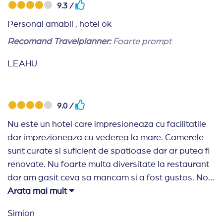
9.3 /
Personal amabil , hotel ok
Recomand Travelplanner:
Foarte prompt
LEAHU
9.0 /
Nu este un hotel care impresioneaza cu facilitatile
dar imprezioneaza cu vederea la mare. Camerele
sunt curate si suficient de spatioase dar ar putea fi
renovate. Nu foarte multa diversitate la restaurant
dar am gasit ceva sa mancam si a fost gustos. Noi
am vrut pe plaja la un pret bun si am fost multumit.
Arata mai mult
Ajungi destul de repede in statiune. Kalithea e
Simion
frumoasa, plina de viata, cu distractie, animatie,