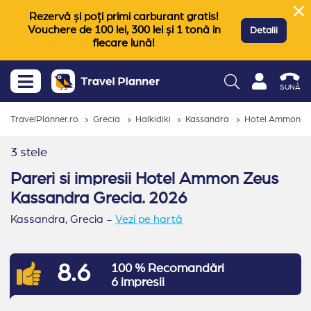
Rezervă și poți primi carburant gratis!
Vouchere de 100 lei, 300 lei și 1 tonă in
Detalii
fiecare lună!
SUNĂ
TravelPlanner.ro
Grecia
Halkidiki
Kassandra
Hotel Ammon Z
3 stele
Pareri si impresii Hotel Ammon Zeus
Kassandra Grecia. 2026
Kassandra,
Grecia
-
Vezi pe hartă
8.6
100 % Recomandări
6 impresii