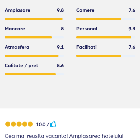
Amplasare
9.8
Camere
7.6
Mancare
8
Personal
9.3
Atmosfera
9.1
Facilitati
7.6
Calitate / pret
8.6
10.0 /
Cea mai reusita vacanta! Amplasarea hotelului