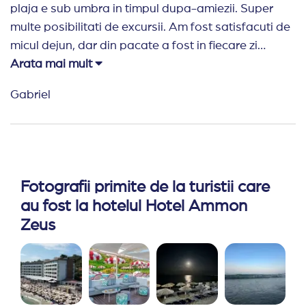
plaja e sub umbra in timpul dupa-amiezii. Super
multe posibilitati de excursii. Am fost satisfacuti de
micul dejun, dar din pacate a fost in fiecare zi
acelasi.
Arata mai mult
Recomand Travelplanner:
Despre voi am numai
Gabriel
cuvinte de lauda. A fost prima vacanta in Grecia
asa ca ne-am bazat pe sfatul vostru si se pare ca
nu am gresit. Bravo! Tineti-o tot asa!
Fotografii primite de la turistii care
au fost la hotelul Hotel Ammon
Zeus