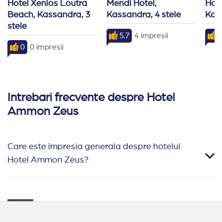
Hotel Xenios Loutra 
Mendi Hotel, 
Hotel
Beach, Kassandra, 3 
Kassandra, 4 stele
Kass
stele
5.7
4 impresii
8
0
0 impresii
Intrebari frecvente despre Hotel
Ammon Zeus
Care este impresia generala despre hotelul
Hotel Ammon Zeus?