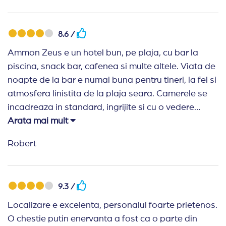
magazine, terase.
Recomand Travelplanner:
N-as putea sa le
8.6 /
reprosez ceva pentru ca m-au spus de la inceput ca
Ammon Zeus e un hotel bun, pe plaja, cu bar la
hotelul nu e cine stie ce. Asta a fost bugetul. In rest
piscina, snack bar, cafenea si multe altele. Viata de
au fost eficienti si seriosi.
noapte de la bar e numai buna pentru tineri, la fel si
atmosfera linistita de la plaja seara. Camerele se
incadreaza in standard, ingrijite si cu o vedere
spectaculoasa catre mare.
Arata mai mult
Recomand Travelplanner:
Rapizi si eficienti
Robert
9.3 /
Localizare e excelenta, personalul foarte prietenos.
O chestie putin enervanta a fost ca o parte din