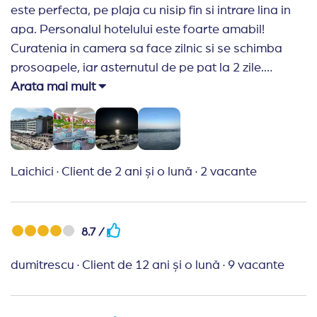
este perfecta, pe plaja cu nisip fin si intrare lina in
apa. Personalul hotelului este foarte amabil!
Curatenia in camera sa face zilnic si se schimba
prosoapele, iar asternutul de pe pat la 2 zile.
Hotelul are tot ce e necesar pentru o vacanța
Arata mai mult
perfecta!
Recomand Travelplanner:
Cu siguranta vom
contacta Travel Planner pe viitor pentru
urmatoarea vacanta! Au fost foarte rapizi si
Laichici
·
Client de 2 ani și o lună
·
2 vacante
prompti! Sunt cei mai tari! Va multumim!
8.7 /
dumitrescu
·
Client de 12 ani și o lună
·
9 vacante