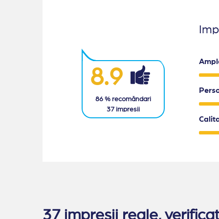
Impr
Ampl
8.9
Pers
86
% recomăndari
37
impresii
Calit
37 impresii reale, verifi