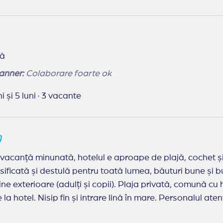
tă
anner:
Colaborare foarte ok
i și 5 luni
·
3 vacante
ă, hotelul e aproape de plajă, cochet și fermecător. Curățenie de 5 stele, imaculat
sificată și destulă pentru toată lumea, băuturi bune și bu
ine exterioare (adulți și copii). Plaja privată, comună cu 
n și intrare lină în mare. Personalul atent, cu zâmbetul pe buze. Recomand cu
l, chiar merită prețul cerut!