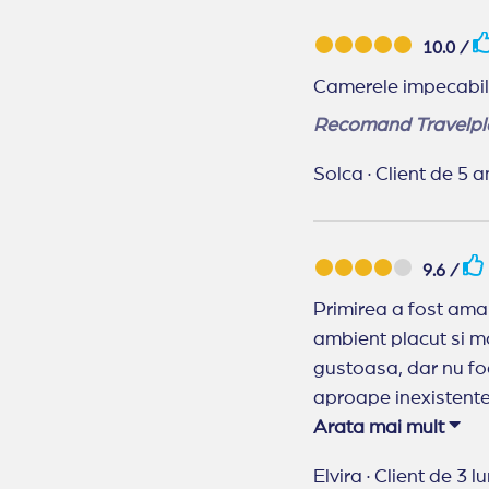
10.0 /
Camerele impecabile
Recomand Travelpl
Solca
·
Client de 5 a
9.6 /
Primirea a fost amabila și pr
ambient placut si modern,. Baia mare moderna, dar din păcate se simțea un ușor mir
gustoasa, dar nu foar
Arata mai mult
Recomand Travelpl
Elvira
·
Client de 3 l