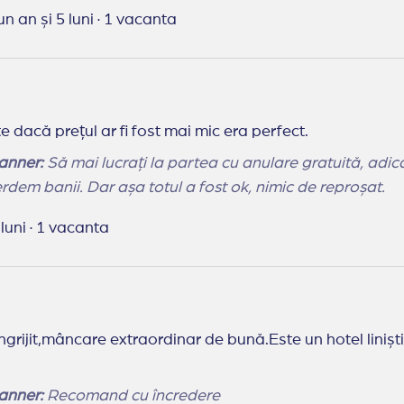
anner:
Promți, rapizi și dedicați activității pe care o fac. Am primit e-mail-uri cu tot ceea ce a trebuit
un an și 5 luni
·
1 vacanta
scrierea și fotografiile hotelului chiar au corespuns cu realitatea. Mulț
te dacă prețul ar fi fost mai mic era perfect.
anner:
Să mai lucrați la partea cu anulare gratuită, adică când ești cu un bebe totul este imprevizibil
erdem banii. Dar așa totul a fost ok, nimic de reproșat.
 luni
·
1 vacanta
ngrijit,mâncare extraordinar de bună.Este un hotel liniș
anner:
Recomand cu încredere