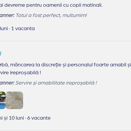
mai devreme pentru oamenii cu copii matinali.
anner:
Totul a fost perfect, multumim!
 luni
·
1 vacanta
bă, mâncarea la discreție și personalul foarte amabil și
vire ireproșabilă !
anner:
Servire și amabilitate ireproșabilă !
i și 10 luni
·
6 vacante