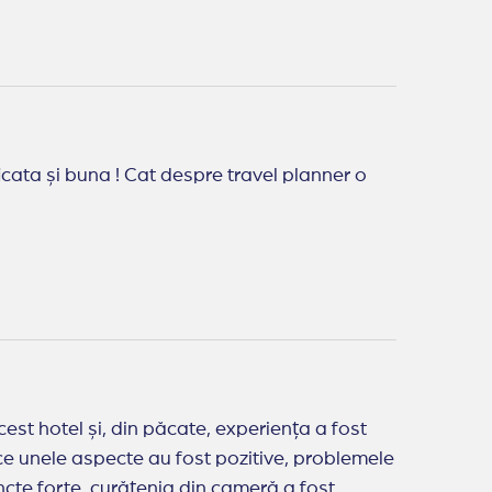
re travel planner o
st hotel și, din păcate, experiența a fost
 ce unele aspecte au fost pozitive, problemele
uncte forte, curățenia din cameră a fost