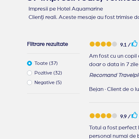
Impresii pe Hotel Aquamarine
Clienți reali. Aceste mesaje au fost trimise do
Filtrare rezultate
9.1 /
Am fost cu un copil 
Toate (37)
doar o data in 7 zile
Pozitive (32)
Recomand Travelpl
Negative (5)
Bejan
·
Client de o 
9.9 /
Totul a fost perfect 
personal numai de bine, cu totii s