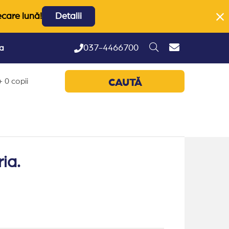
ecare lună!
Detalii
037-4466700
ta
 0 copii
CAUTĂ
ia.