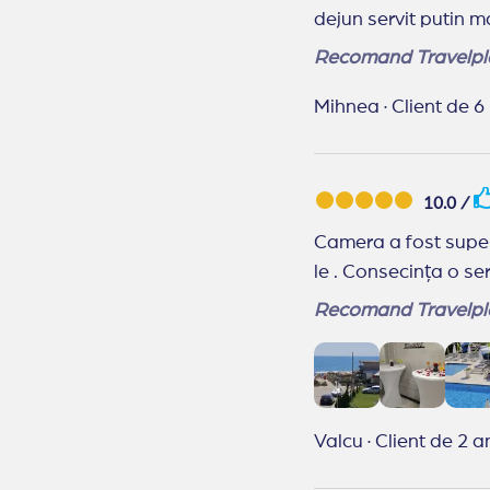
dejun servit putin 
Recomand Travelpl
Mihnea
·
Client de 6
10.0 /
Camera a fost super
le . Consecința o ser
Recomand Travelpl
Valcu
·
Client de 2 an