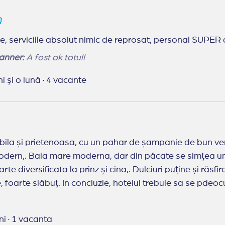
, serviciile absolut nimic de reprosat, personal SUPER a
anner:
A fost ok totul!
ni și o lună
·
4 vacante
ietenoasa, cu un pahar de șampanie de bun venit. Camera a fost frumoasă, curata, 
os de mucegai. Mâncarea a fost
te diversificata la prinz și cina,. Dulciuri puține și răsfir
aproape inexistente, foarte slăbuț. In concluzie, hotelul tr
anner:
Foarte multumita
uni
·
1 vacanta