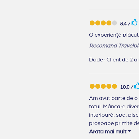
8.4 /
O experiență plăcu
Recomand Travelpl
Dode
·
Client de 2 an
10.0 /
Am avut parte de o vacanță minunat
totul. Mâncare diver
interioară, spa, pisc
prosoape primite de la hotel. Nisip fi
încredere acest hote
Arata mai mult