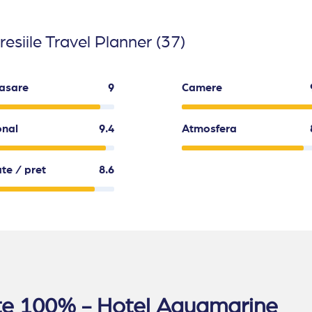
esiile Travel Planner (37)
asare
9
Camere
onal
9.4
Atmosfera
ate / pret
8.6
cate 100% - Hotel Aquamarine