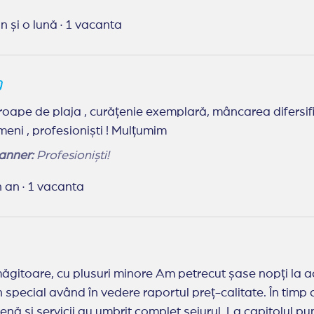
an și o lună
·
1 vacanta
de plaja , curățenie exemplară, mâncarea difersificata și buna ! Cat desp
echipă de super oameni , profesioniști ! Mulțumim
anner:
Profesioniști!
n an
·
1 vacanta
gitoare, cu plusuri minore Am petrecut șase nopți la ace
n special având în vedere raportul preț-calitate. În timp
enă și servicii au umbrit complet sejurul. La capitolul p