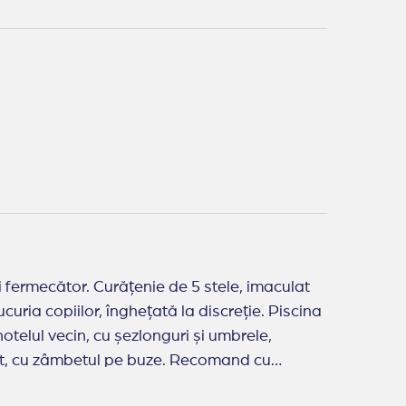
curia copiilor, înghețată la discreție. Piscina
hotelul vecin, cu șezlonguri și umbrele,