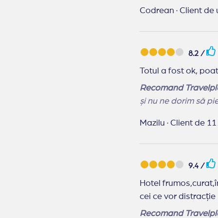
Recomand Travelpl
Codrean
·
Client de 
să știm despre vacanță. De
minunată!
8.2 /
Totul a fost ok, poa
Recomand Travelpl
și nu ne dorim să pi
Mazilu
·
Client de 11
9.4 /
Hotel frumos,curat,î
cei ce vor distracție
Recomand Travelpl