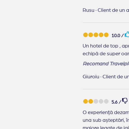
Rusu
·
Client de un 
10.0 /
Un hotel de top , aproape 
Recomand Travelpl
Giuroiu
·
Client de u
5.6 /
O experiență dezamă
una sub așteptări, î
majore legate de igi