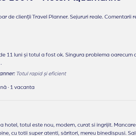
ar de clienții Travel Planner. Sejururi reale. Comentarii r
de 11 luni și totul a fost ok. Singura problema oarecum 
 .
anner:
Totul rapid și eficient
lună
·
1 vacanta
la hotel, totul este nou, modern, curat si ingrijit. Mancare
uper atenti, săritori, mereu binedispusi. Sala de sport ar putea fi îmbunătățită si micul