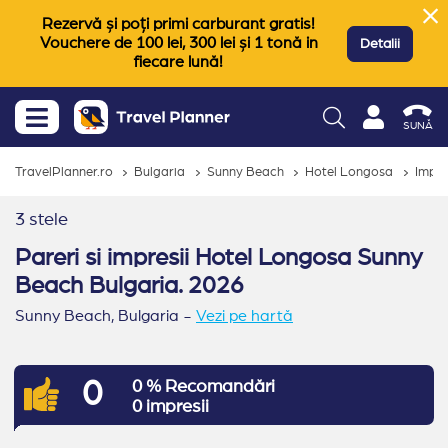
Rezervă și poți primi carburant gratis!
Vouchere de 100 lei, 300 lei și 1 tonă in
Detalii
fiecare lună!
SUNĂ
TravelPlanner.ro
Bulgaria
Sunny Beach
Hotel Longosa
Impre
3 stele
Pareri si impresii Hotel Longosa Sunny
Beach Bulgaria. 2026
Sunny Beach,
Bulgaria
-
Vezi pe hartă
0
0 % Recomandări
0 impresii