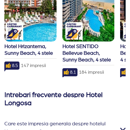
Hotel Hrizantema, 
Hotel SENTIDO 
Hote
Sunny Beach, 4 stele
Bellevue Beach, 
Bea
Sunny Beach, 4 stele
4 st
8.5
147 impresii
8.1
184 impresii
8
Intrebari frecvente despre Hotel
Longosa
Care este impresia generala despre hotelul