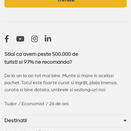
Balchik
Kranevo
Balchik
(14)
Sveti Vlas
(13)
Nessebar
(11)
Sozopol
(9)
Pomorie
(4)
Sunny Day
(2)
Arkutino
(2)
Stiai ca avem peste 500.000 de
turisti si 97% ne recomanda?
De la an la an tot mai bine. Munte si mare in acelasi
pachet. Totul este foarte curat si ingrijit, plaja imensa,
curata si bine dotata, umbrele si sezlong-uri noi.
Tudor / Economist / 26 de ani
Destinatii