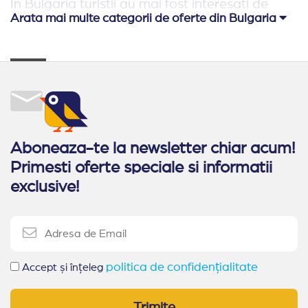
In Bulgaria turistii au mai fost interesati de
Arata mai multe categorii de oferte din Bulgaria
Hoteluri pe plaja Bulgaria
(113)
Relaxare si odihna Bulgaria
(65)
Hoteluri aproape de Romania
(62)
Hoteluri family club Bulgaria
(42)
Oferte Rusalii Bulgaria
Aboneaza-te la newsletter chiar acum!
Primesti oferte speciale si informatii
Ultra All Inclusive Bulgaria
Paste Bulgaria
exclusive!
All Inclusive Bulgaria
Oferte 1 mai Kranevo
Alte statiuni in Bulgaria
Sozopol
Duni
politica de confidențialitate
Pomorie
Obzor
Accept și înțeleg
Elenite
Nessebar
Arkutino
Sveti Vlas
Trimite