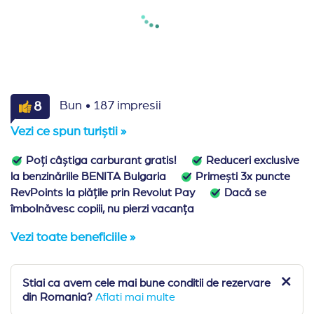
·
8
Bun
187 impresii
Vezi ce spun turiștii »
Poți câștiga carburant gratis!
Reduceri exclusive
la benzinăriile BENITA Bulgaria
Primești 3x puncte
RevPoints la plățile prin Revolut Pay
Dacă se
îmbolnăvesc copiii, nu pierzi vacanța
Vezi toate beneficiile »
Stiai ca avem cele mai bune conditii de rezervare
din Romania?
Aflati mai multe