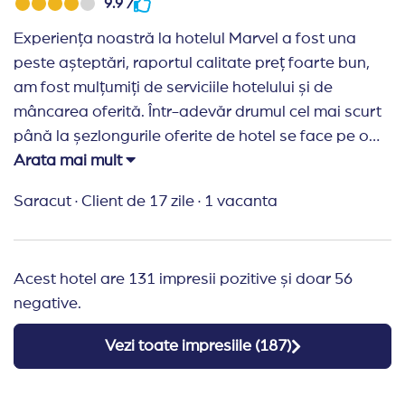
9.9 /
Experiența noastră la hotelul Marvel a fost una
peste așteptări, raportul calitate preț foarte bun,
am fost mulțumiți de serviciile hotelului și de
mâncarea oferită. Într-adevăr drumul cel mai scurt
până la șezlongurile oferite de hotel se face pe o
alee foarte îngustă pe lângă hotelul imperial unde
Arata mai mult
aceștia au tomberoanele și nu este plăcut dar nu
Saracut
·
Client de 17 zile
·
1 vacanta
avem nimic de reproșat hotelului.
Recomand Travelplanner:
Foarte promti
Acest hotel are 131 impresii pozitive și doar 56
negative.
Vezi toate impresiile (
187
)