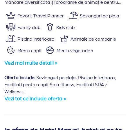
mâncare diversificată și programe de animație pentru
toate vârstele.
Favorit Travel Planner
Sezlonguri de plaja
Family club
Kids club
Piscina interioara
Animale de companie
Meniu copii
Meniu vegetarian
Vezi mai multe detalii »
Oferta include:
Sezlonguri pe plaja, Piscina interioara,
Facilitati pentru copii, Sala fitness, Facilitati SPA /
Wellness...
Vezi tot ce include oferta »
Amplasare:
Hotel Marvel este situat la 5 km de orasul