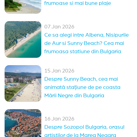
frumoase si mai bune plaje
All Inclusive Bulgaria
Oferte 1 mai Kranevo
Alte statiuni in Bulgaria
07 Jan 2026
Ce sa alegi intre Albena, Nisipurile
Sozopol
Duni
Pomorie
Obzor
de Aur si Sunny Beach? Cea mai
Elenite
Arkutino
Balchik
Kranevo
frumoasa statiune din Bulgaria
Nessebar
Sveti Vlas
Balchik
(14)
15 Jan 2026
Sveti Vlas
(13)
Nessebar
(11)
Sozopol
(9)
Despre Sunny Beach, cea mai
animată stațiune de pe coasta
Pomorie
(4)
Sunny Day
(2)
Arkutino
(2)
Mării Negre din Bulgaria
16 Jan 2026
Despre Sozopol Bulgaria, orasul
artistilor de la Marea Neagra