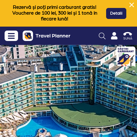
Rezervă și poți primi carburant gratis!
Vouchere de 100 lei, 300 lei și 1 tonă in
Detalii
fiecare lună!
SUNĂ