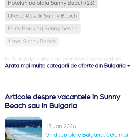
Hoteluri pe plaja Sunny Beach
(23)
Oferte Rusalii Sunny Beach
Early Booking Sunny Beach
1 mai Sunny Beach
In Bulgaria turistii au mai fost interesati de
Arata mai multe categorii de oferte din Bulgaria
Hoteluri pe plaja Bulgaria
(113)
Relaxare si odihna Bulgaria
(65)
Articole despre vacantele in Sunny
Hoteluri aproape de Romania
(62)
Beach sau in Bulgaria
Hoteluri family club Bulgaria
(42)
Oferte Rusalii Bulgaria
13 Jan 2026
Ghid top plaje Bulgaria. Cele mai
Ultra All Inclusive Bulgaria
Paste Bulgaria