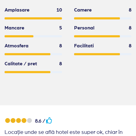
Amplasare
10
Camere
8
Mancare
5
Personal
8
Atmosfera
8
Facilitati
8
Calitate / pret
8
8.6 /
Locație unde se află hotel este super ok, chiar în