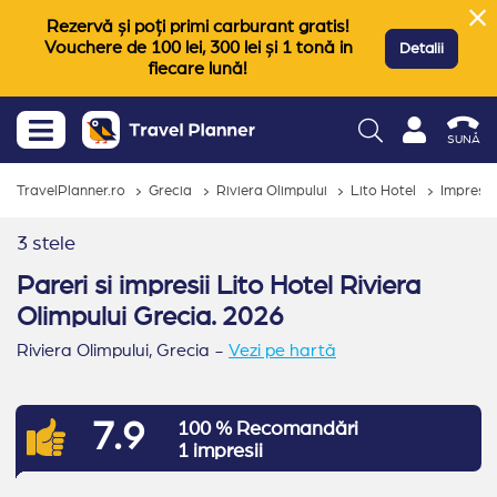
Rezervă și poți primi carburant gratis!
Vouchere de 100 lei, 300 lei și 1 tonă in
Detalii
fiecare lună!
SUNĂ
TravelPlanner.ro
Grecia
Riviera Olimpului
Lito Hotel
Impresii 
3 stele
Pareri si impresii Lito Hotel Riviera
Olimpului Grecia. 2026
Riviera Olimpului,
Grecia
-
Vezi pe hartă
7.9
100 % Recomandări
1 impresii