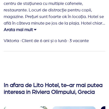
centru de stațiunea cu multiple cafenele,
restaurante. Locuri de distracție pentru copii,
magazine. Prețuri sunt foarte ok în locația. Hotel se
află în câteva minute pe jos de la plaja. Hotel chiar
corespunde a 2 stele și este mai ok decat cel de 3
Arata mai mult
stele la Bulgaria. Fiecare zi făceau curățenie în
Viktoria
·
Client de 6 ani și o lună
·
3 vacante
cameră. În camera au fost furnizate și șampon, dar
fără uscător de păr. Doamne de la recepție foarte
amabile și mereu veneau în ajutor la orice întrebare
sau cerere. Cat despre mâncare: a fost ok dar în
fiecare zi aceeași feluri în mod bufet, doar seara ca
fel principal era diferit și se servea pt fiecare
persoană individual. Pe total merită preț plătit. Cat
In afara de Lito Hotel, te-ar mai putea
despre stațiunea în general dacă cineva vrea loc
interesa in Riviera Olimpului, Grecia
rezervat liniștit cu priveliște frumoasă atunci nu
recomand , este ca la noi- multă distracție și plin de
turiști