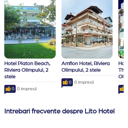
Recomand Travelplanner:
Ca de obicei serioși,
disponibili și rapizi
Hotel Platon Beach, 
Amfion Hotel, Riviera 
Hot
Riviera Olimpului, 2 
Olimpului, 2 stele
Thal
stele
Olim
0
0 impresii
0
0 impresii
9
Intrebari frecvente despre Lito Hotel