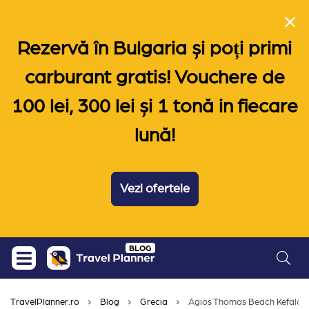
Rezervă în Bulgaria și poți primi
carburant gratis! Vouchere de
100 lei, 300 lei și 1 tonă in fiecare
lună!
Vezi ofertele
Skip
BLOG
to
content
TravelPlanner.ro
Blog
Grecia
Agios Thomas Beach Kefalonia,