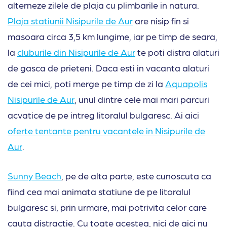
alterneze zilele de plaja cu plimbarile in natura.
Plaja statiunii Nisipurile de Aur
are nisip fin si
masoara circa 3,5 km lungime, iar pe timp de seara,
la
cluburile di
n
Nisipurile de Aur
te poti distra alaturi
de gasca de prieteni. Daca esti in vacanta alaturi
de cei mici, poti merge pe timp de zi la
Aquapolis
Nisipurile de Aur
, unul dintre cele mai mari parcuri
acvatice de pe intreg litoralul bulgaresc. Ai aici
oferte tentante pentru vacantele in Nisipurile de
Aur
.
Sunny Beach
, pe de alta parte, este cunoscuta ca
fiind cea mai animata statiune de pe litoralul
bulgaresc si, prin urmare, mai potrivita celor care
cauta distractie. Cu toate acestea, nici de aici nu