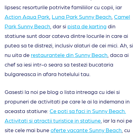
lipsesc resorturile potrivite familiilor cu copii, iar
Action Aqua Park
,
Luna Park Sunny Beach
,
Camel
Park Sunny Beach
, dar si
pista de karting
din
statiune sunt doar cateva dintre locurile in care ai
putea sa te distrezi, inclusiv alaturi de cei mici. Ah, si
nu uita de
restaurantele din Sunny Beach
, daca ai
chef sa iesi intr-o seara sa testezi bucataria
bulgareasca in afara hotelului tau.
Gasesti la noi pe blog o lista intreaga cu idei si
propuneri de activitati pe care le ai la indemana in
aceasta statiune:
Ce poti sa faci in Sunny Beach.
Activitati si atractii turistice in statiune
, iar la noi pe
site cele mai bune
oferte vacante Sunny Beach
, cu