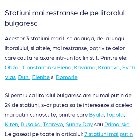
Statiuni mai restranse de pe litoralul
bulgaresc
Acestor 3 statiuni mari li se adauga, de-a lungul
litoralului, si altele, mai restranse, potrivite celor
care cauta relaxare intr-un loc linistit. Printre ele:
Obzor
,
Constantin si Elena
,
Kavarna
,
Kranevo
,
Sveti
Vlas
,
Duni
,
Elenite
si
Pomorie
.
Si pentru ca litoralul bulgaresc are nu mai putin de
24 de statiuni, s-ar putea sa te intereseze si acelea
mai putin cunoscute, printre care
Byala
,
Topola
,
Kiten
,
Rusalka
,
Tsarevo
,
Sunny Day
sau
Primorsko
.
Le gasesti pe toate in articolul:
7 statiuni mai putin