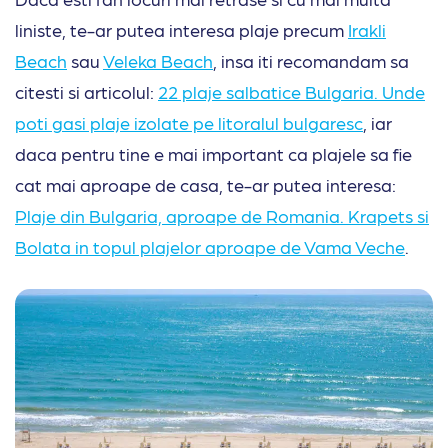
liniste, te-ar putea interesa plaje precum
Irakli
Beach
sau
Veleka Beach
, insa iti recomandam sa
citesti si articolul:
22 plaje salbatice Bulgaria. Unde
poti gasi plaje izolate pe litoralul bulgaresc
, iar
daca pentru tine e mai important ca plajele sa fie
cat mai aproape de casa, te-ar putea interesa:
Plaje din Bulgaria, aproape de Romania. Krapets si
Bolata in topul plajelor aproape de Vama Veche
.