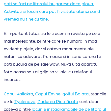
poti sa faci pe litoralul bulgaresc daca ploua.
Activitati si locuri care pot fi vizitate atunci cand
vremea nu tine cu tine
.
E important totusi sa le trecem in revista pe cele
mai interesante, printre care se numara in mod
evident plajele, dar si cateva monumente ale
naturii cu adevarat frumoase si in zona carora te
poti bucura de peisaje wow. Nu-ti uita aparatul
foto acasa sau ai grija sa vii aici cu telefonul
incarcat.
Capul Kaliakra
,
Capul Emine
,
golful Bolata
, stancile
de la
Tyul
e
novo
,
Padurea Pietrificata
sunt doar
cateva dintre
locurile instagramabile de pe litoralul