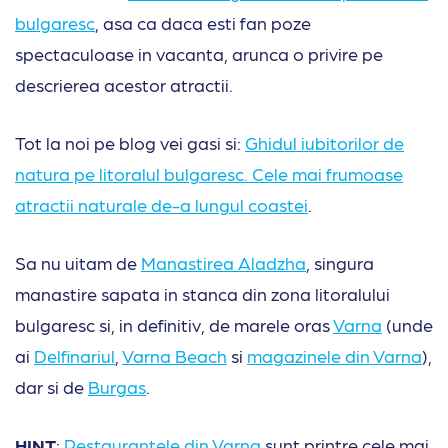
bulgaresc
, asa ca daca esti fan poze
spectaculoase in vacanta, arunca o privire pe
descrierea acestor atractii.
Tot la noi pe blog vei gasi si:
Ghidul iubitorilor de
natura pe litoralul bulgaresc. Cele mai frumoase
atractii naturale de-a lungul coastei
.
Sa nu uitam de
Manastirea Aladzha
, singura
manastire sapata in stanca din zona litoralului
bulgaresc si, in definitiv, de marele oras
Varna
(unde
ai
Delfinariul
,
Varna Beach
si
magazinele din Varna
),
dar si de
Burgas
.
HINT
:
Restaurantele din Varna
sunt printre cele mai