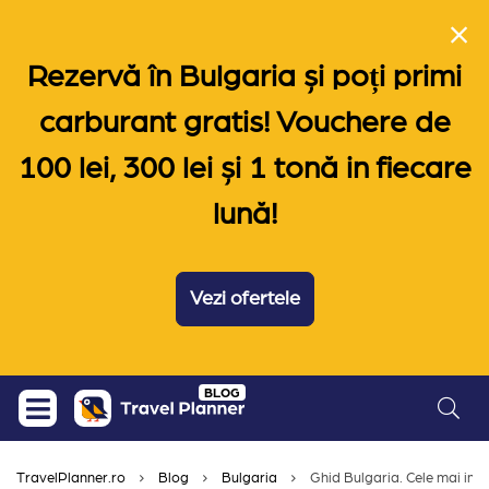
Rezervă în Bulgaria și poți primi
carburant gratis! Vouchere de
100 lei, 300 lei și 1 tonă in fiecare
lună!
Vezi ofertele
Skip
BLOG
to
content
TravelPlanner.ro
Blog
Bulgaria
Ghid Bulgaria. Cele mai imp