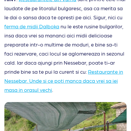
laudate de pe litoralul bulgaresc, asa ca merita sa
le dai o sansa daca te opresti pe aici. Sigur, nici cu
ferma de midii Dalboka
nu le este rusine bulgarilor,
insa daca vrei sa mananci aici midii delicioase
preparate intr-o multime de moduri, e bine sa-ti
faci rezervare, caci locul se aglomereaza in sezonul
cald. Iar daca ajungi prin Nessebar, poate ti-ar
prinde bine sa te pui la curent si cu:
Restaurante in
Nessebar. Unde si ce poti manca daca vrei sa iei
masa in orasul vechi
.