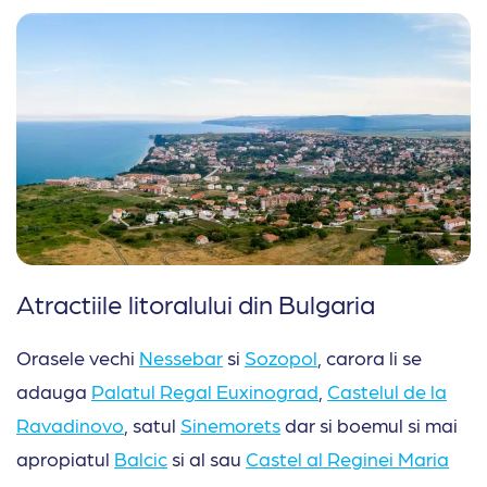
Atractiile litoralului din Bulgaria
Orasele vechi
Ne
s
sebar
si
Sozopol
, carora li se
adauga
Palatul Regal Euxinograd
,
Castelul de la
Ravadinovo
, satul
Sinemorets
dar si boemul si mai
apropiatul
Balcic
si al sau
Castel al Reginei Maria