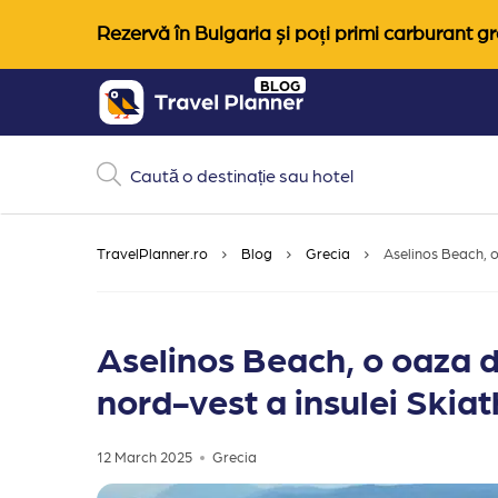
Rezervă în Bulgaria și poți primi carburant gra
Skip
BLOG
to
content
TravelPlanner.ro
Blog
Grecia
Aselinos Beach, o
Aselinos Beach, o oaza d
nord-vest a insulei Skia
12 March 2025
Grecia