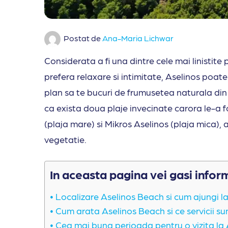
Postat de
Ana-Maria Lichwar
Considerata a fi una dintre cele mai linistite p
prefera relaxare si intimitate, Aselinos poate
plan sa te bucuri de frumusetea naturala din S
ca exista doua plaje invecinate carora le-a 
(plaja mare) si Mikros Aselinos (plaja mica),
vegetatie.
In aceasta pagina vei gasi infor
Localizare Aselinos Beach si cum ajungi l
Cum arata Aselinos Beach si ce servicii sun
Cea mai buna perioada pentru o vizita la