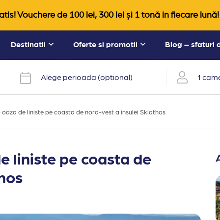
tis! Vouchere de 100 lei, 300 lei și 1 tonă in fiecare lună!
Destinatii
Oferte si promotii
Blog – sfaturi
Alege perioada (optional)
1 came
 oaza de liniste pe coasta de nord-vest a insulei Skiathos
e liniste pe coasta de
thos