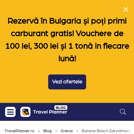
Rezervă în Bulgaria și poți primi
carburant gratis! Vouchere de
100 lei, 300 lei și 1 tonă in fiecare
lună!
Vezi ofertele
Skip
BLOG
to
content
TravelPlanner.ro
Blog
Grecia
Banana Beach Zakynthos si tot