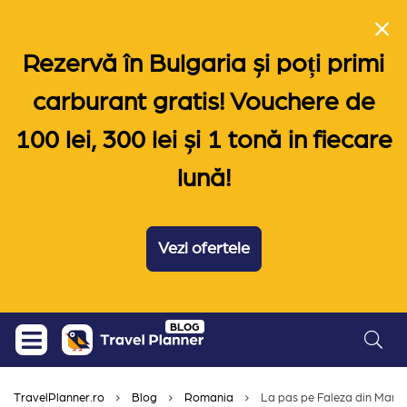
Rezervă în Bulgaria și poți primi
carburant gratis! Vouchere de
100 lei, 300 lei și 1 tonă in fiecare
lună!
Vezi ofertele
Skip
BLOG
to
content
TravelPlanner.ro
Blog
Romania
La pas pe Faleza din Mangali