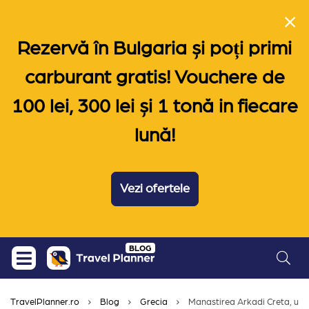
Rezervă în Bulgaria și poți primi
carburant gratis! Vouchere de
100 lei, 300 lei și 1 tonă in fiecare
lună!
Vezi ofertele
Skip
BLOG
to
content
TravelPlanner.ro
Blog
Grecia
Manastirea Arkadi Creta, un si