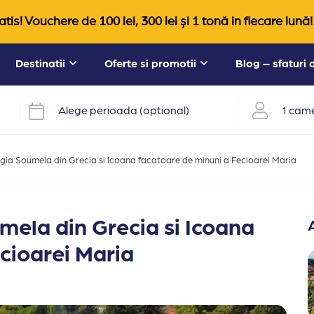
tis! Vouchere de 100 lei, 300 lei și 1 tonă in fiecare lună!
Destinatii
Oferte si promotii
Blog – sfaturi
Alege perioada (optional)
1 came
ia Soumela din Grecia si Icoana facatoare de minuni a Fecioarei Maria
ela din Grecia si Icoana
cioarei Maria