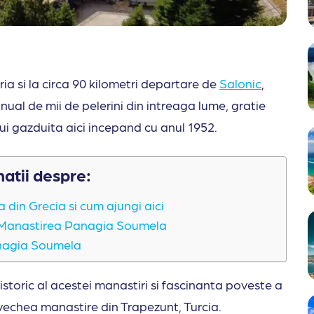
ia si la circa 90 kilometri departare de
Salonic
,
al de mii de pelerini din intreaga lume, gratie
ui gazduita aici incepand cu anul 1952.
matii despre:
din Grecia si cum ajungi aici
 la Manastirea Panagia Soumela
anagia Soumela
 istoric al acestei manastiri si fascinanta poveste a
vechea manastire din Trapezunt, Turcia.