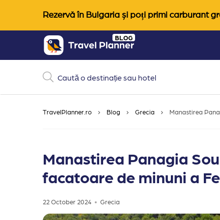
Rezervă în Bulgaria și poți primi carburant gra
Skip
BLOG
to
content
TravelPlanner.ro
Blog
Grecia
Manastirea Panag
Manastirea Panagia Soum
facatoare de minuni a Fe
22 October 2024
Grecia