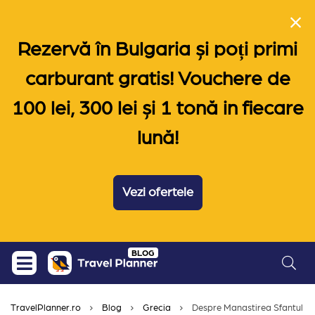
Rezervă în Bulgaria și poți primi
carburant gratis! Vouchere de
100 lei, 300 lei și 1 tonă in fiecare
lună!
Vezi ofertele
Skip
BLOG
to
content
TravelPlanner.ro
Blog
Grecia
Despre Manastirea Sfantul Ni