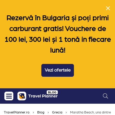
Rezervă în Bulgaria și poți primi
carburant gratis! Vouchere de
100 lei, 300 lei și 1 tonă in fiecare
lună!
Vezi ofertele
Skip
BLOG
to
content
TravelPlanner.ro
Blog
Grecia
Maratha Beach, una dintre pla