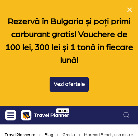
Rezervă în Bulgaria și poți primi
carburant gratis! Vouchere de
100 lei, 300 lei și 1 tonă in fiecare
lună!
Vezi ofertele
Skip
BLOG
to
content
TravelPlanner.ro
Blog
Grecia
Marmari Beach, una dintre ce