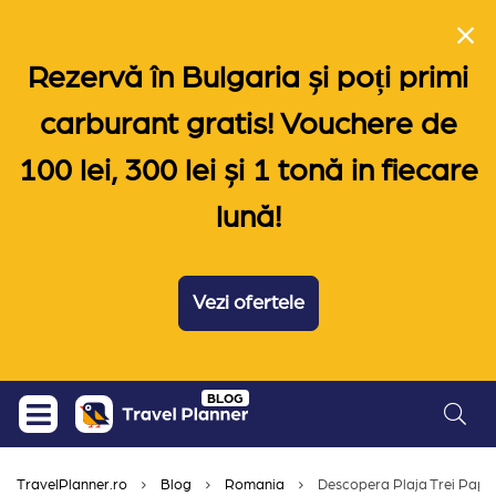
Rezervă în Bulgaria și poți primi
carburant gratis! Vouchere de
100 lei, 300 lei și 1 tonă in fiecare
lună!
Vezi ofertele
Skip
BLOG
to
content
TravelPlanner.ro
Blog
Romania
Descopera Plaja Trei Papuci