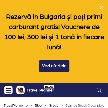
Rezervă în Bulgaria și poți primi
carburant gratis! Vouchere de
100 lei, 300 lei și 1 tonă in fiecare
lună!
Vezi ofertele
Skip
BLOG
to
content
TravelPlanner.ro
Blog
Grecia
Stavros Beach Creta, plaja u