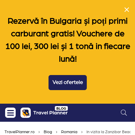
Rezervă în Bulgaria și poți primi
carburant gratis! Vouchere de
100 lei, 300 lei și 1 tonă in fiecare
lună!
Vezi ofertele
Skip
BLOG
to
content
TravelPlanner.ro
Blog
Romania
In vizita la Zanzibar Beach