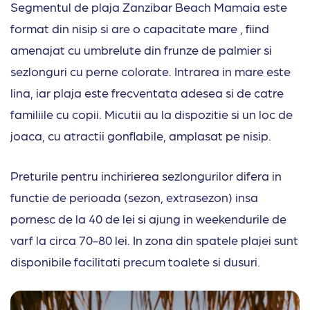
Segmentul de plaja Zanzibar Beach Mamaia este
format din nisip si are o capacitate mare , fiind
amenajat cu umbrelute din frunze de palmier si
sezlonguri cu perne colorate. Intrarea in mare este
lina, iar plaja este frecventata adesea si de catre
familiile cu copii. Micutii au la dispozitie si un loc de
joaca, cu atractii gonflabile, amplasat pe nisip.
Preturile pentru inchirierea sezlongurilor difera in
functie de perioada (sezon, extrasezon) insa
pornesc de la 40 de lei si ajung in weekendurile de
varf la circa 70-80 lei. In zona din spatele plajei sunt
disponibile facilitati precum toalete si dusuri.