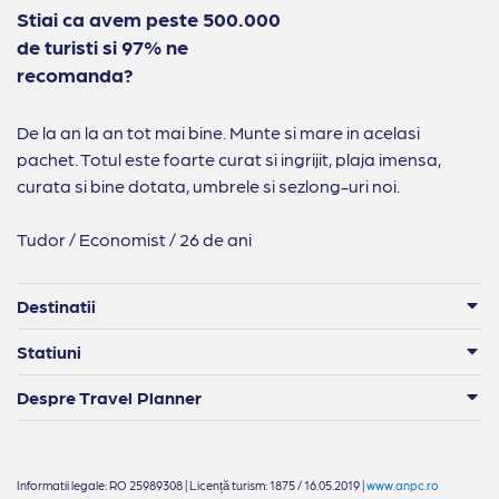
Stiai ca avem peste 500.000
de turisti si 97% ne
recomanda?
De la an la an tot mai bine. Munte si mare in acelasi
pachet. Totul este foarte curat si ingrijit, plaja imensa,
curata si bine dotata, umbrele si sezlong-uri noi.
Tudor / Economist / 26 de ani
Destinatii
Statiuni
Despre Travel Planner
Informatii legale: RO 25989308 | Licență turism: 1875 / 16.05.2019 |
www.anpc.ro