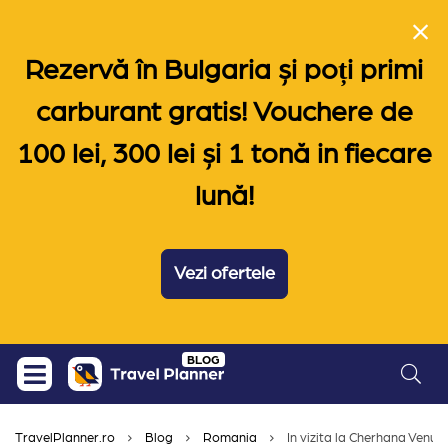
Rezervă în Bulgaria și poți primi
carburant gratis! Vouchere de
100 lei, 300 lei și 1 tonă in fiecare
lună!
Vezi ofertele
Skip
BLOG
to
content
TravelPlanner.ro
Blog
Romania
In vizita la Cherhana Venus s