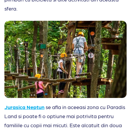
sfera.
Jurasica Neptun
se afla in aceeasi zona cu Paradis
Land si poate fi o optiune mai potrivita pentru
familiile cu copii mai micuti. Este alcatuit din doua