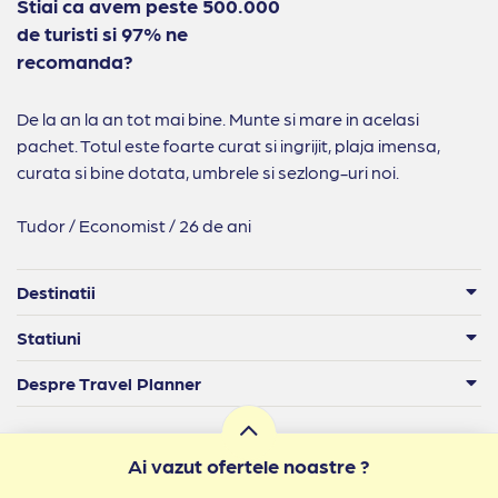
Stiai ca avem peste 500.000
de turisti si 97% ne
recomanda?
De la an la an tot mai bine. Munte si mare in acelasi
pachet. Totul este foarte curat si ingrijit, plaja imensa,
curata si bine dotata, umbrele si sezlong-uri noi.
Tudor / Economist / 26 de ani
Destinatii
Statiuni
Despre Travel Planner
Ai vazut ofertele noastre ?
Informatii legale: RO 25989308 | Licență turism: 1875 / 16.05.2019 |
www.anpc.ro