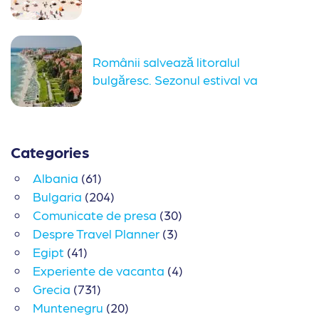
destinații de...
Românii salvează litoralul
bulgăresc. Sezonul estival va
continua și în...
Categories
Albania
(61)
Bulgaria
(204)
Comunicate de presa
(30)
Despre Travel Planner
(3)
Egipt
(41)
Experiente de vacanta
(4)
Grecia
(731)
Muntenegru
(20)