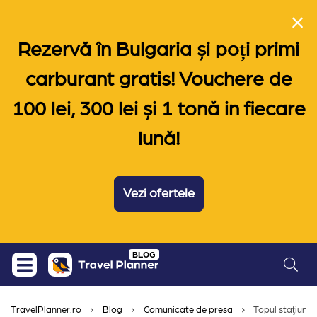
Rezervă în Bulgaria și poți primi
carburant gratis! Vouchere de
100 lei, 300 lei și 1 tonă in fiecare
lună!
Vezi ofertele
Skip
BLOG
to
content
TravelPlanner.ro
Blog
Comunicate de presa
Topul staţiunil