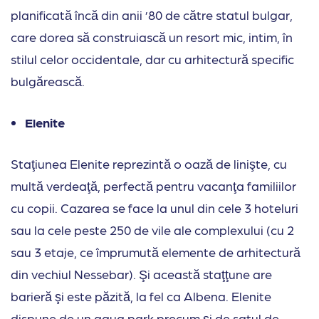
planificată încă din anii ’80 de către statul bulgar,
care dorea să construiască un resort mic, intim, în
stilul celor occidentale, dar cu arhitectură specific
bulgărească.
Elenite
Staţiunea Elenite reprezintă o oază de linişte, cu
multă verdeaţă, perfectă pentru vacanţa familiilor
cu copii. Cazarea se face la unul din cele 3 hoteluri
sau la cele peste 250 de vile ale complexului (cu 2
sau 3 etaje, ce împrumută elemente de arhitectură
din vechiul Nessebar). Şi această staţţune are
barieră şi este păzită, la fel ca Albena. Elenite
dispune de un aqua park precum şi de satul de