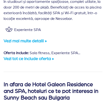
în studiouri și apartamente spațioase, complet utilate, la
doar 200 de metri de plajă. Beneficiați de acces la piscina
exterioară încălzită, facilități SPA și Wi-Fi gratuit, într-o
locație excelentă, aproape de Nessebar.
Experiente SPA
Vezi mai multe detalii »
Oferta include:
Sala fitness, Experiente SPA...
Vezi tot ce include oferta »
In afara de Hotel Galeon Residence
Amplasare:
Hotelul Galleon Residence este situat în S
and SPA, hoteluri ce te pot interesa in
Cazare:
Complexul este format din 164 de camere de t
Sunny Beach sau Bulgaria
Studio: Suprafață aproximativă de 30 mp. Studiourile au