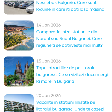
Nessebar, Bulgaria. Care sunt
Elenite
Nessebar
Arkutino
Sveti Vlas
locurile in care iti poti lasa masina
Balchik
Kranevo
Balchik
(14)
14 Jan 2026
Sveti Vlas
(13)
Nessebar
(11)
Sozopol
(9)
Comparatie intre statiunile din
Nordul sau Sudul Bulgariei. Care
Pomorie
(4)
Sunny Day
(2)
Arkutino
(2)
regiune ti se potriveste mai mult?
15 Jan 2026
Topul atractiilor de pe litoralul
bulgaresc. Ce sa vizitezi daca mergi
la mare in Bulgaria
20 Jan 2026
Vacante in statiuni linistite pe
litoralul bulgaresc. Unde te cazezi