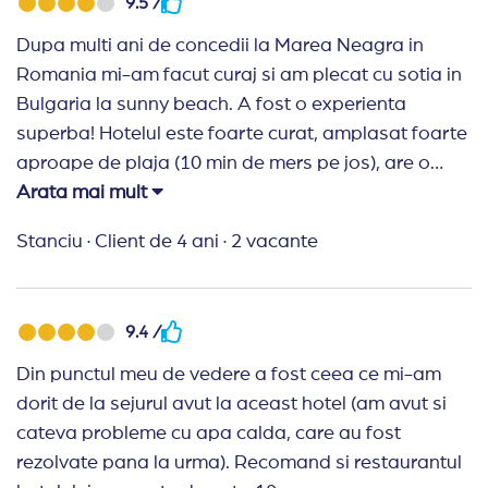
9.5 /
Dupa multi ani de concedii la Marea Neagra in
Romania mi-am facut curaj si am plecat cu sotia in
Bulgaria la sunny beach. A fost o experienta
superba! Hotelul este foarte curat, amplasat foarte
aproape de plaja (10 min de mers pe jos), are o
piscina interioara curatata zilnic si dispune de
Arata mai mult
sauna umeda si uscata. Parcarea este cu plata, 13
Stanciu
·
Client de 4 ani
·
2 vacante
leva pe zi - o suma relativ decenta avand in vedere
preturile la parcarile de pe litoralul nostru.
Mancarea la micul dejun este la fel in fiecare zi insa
9.4 /
este foarte variata (3-4 tipuri de carne si branza,
omleta, ou fiert/ochi, legume, fructe, cereale etc.).
Din punctul meu de vedere a fost ceea ce mi-am
Va recomand cu incredere acest hotel in primul
dorit de la sejurul avut la aceast hotel (am avut si
rand pentru aplasarea lui in Sunny Beach. Hotelul
cateva probleme cu apa calda, care au fost
este situat intr-o zona mai linistita a statiunii, foarte
rezolvate pana la urma). Recomand si restaurantul
aproape de Nessebar, un oras super de vizitat