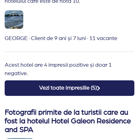
hotelului care este de nota 10.
seara pe jos. Vazand seriozitatea celor de la travel
planner, mi-am rezervat anul acesta si o vacanta in
Grecia. Sper sa fie o experienta placuta si de data
asta.
GEORGE
·
Client de 9 ani și 7 luni
·
11 vacante
Recomand Travelplanner:
Mi-a placut faptul ca
sunt foarte comunicativi si mi-au instiintat de
fiecare data cand am facut o tranzactie de plata.
Acest hotel are 4 impresii pozitive și doar 1
Prima data cand calatorest cu travel planner insa
negative.
avand aceasta experienta placuta in Sunny Beach
mi-am rezervat o vacanta si in Grecia la unul dintre
Vezi toate impresiile (
5
)
hotelurile recomandate de ei. Multumesc pentru
seriozitate!
Fotografii primite de la turistii care au
fost la hotelul Hotel Galeon Residence
and SPA