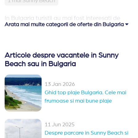
1 mai Sunny Beach
In Bulgaria turistii au mai fost interesati de
Arata mai multe categorii de oferte din Bulgaria
Hoteluri pe plaja Bulgaria
(113)
Relaxare si odihna Bulgaria
(65)
Articole despre vacantele in Sunny
Hoteluri aproape de Romania
(62)
Beach sau in Bulgaria
Hoteluri family club Bulgaria
(42)
Oferte Rusalii Bulgaria
13 Jan 2026
Ghid top plaje Bulgaria. Cele mai
Ultra All Inclusive Bulgaria
Paste Bulgaria
frumoase si mai bune plaje
All Inclusive Bulgaria
Oferte 1 mai Kranevo
Alte statiuni in Bulgaria
11 Jun 2025
Despre parcare in Sunny Beach si
Sozopol
Duni
Pomorie
Obzor