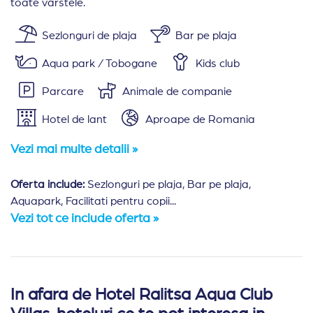
toate vârstele.
Sezlonguri de plaja
Bar pe plaja
Aqua park / Tobogane
Kids club
Parcare
Animale de companie
Hotel de lant
Aproape de Romania
Aquapark
Vezi mai multe detalii »
Oferta include:
Sezlonguri pe plaja, Bar pe plaja,
Aquapark, Facilitati pentru copii...
Vezi tot ce include oferta »
In afara de Hotel Ralitsa Aqua Club
Amplasare:
Vile Ralitsa Aqua Club din Albena este situ