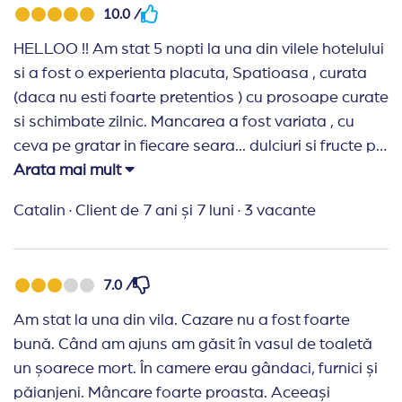
10.0 /
Hotelul accepta animalele de companie de pana la
HELLOO !! Am stat 5 nopti la una din vilele hotelului
Fumatul este interzis in lobby, restaurante, barur
si a fost o experienta placuta, Spatioasa , curata
Check-in la ora 14:00, check-out pana la ora 11:0
(daca nu esti foarte pretentios ) cu prosoape curate
Sezlongurile nu pot fi rezervate in avans.
si schimbate zilnic. Mancarea a fost variata , cu
Nu este permisa iesirea din restaurante cu manca
ceva pe gratar in fiecare seara... dulciuri si fructe pe
Un cod vestimentar adecvat este obligatoriu in re
saturate ! Voi reveni cu siguranta ! Personal mie
Arata mai mult
Hotelul isi rezerva dreptul de a modifica programul
Albena imi place mult !
Catalin
·
Client de 7 ani și 7 luni
·
3 vacante
Recomand Travelplanner:
O agentie cu care am
plecat in a 3 a vacanta ! Recomand tuturor !
7.0 /
Am stat la una din vila. Cazare nu a fost foarte
bună. Când am ajuns am găsit în vasul de toaletă
un șoarece mort. În camere erau gândaci, furnici și
păianjeni. Mâncare foarte proasta. Aceeași