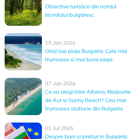
Obiective turistice din nordul
Obzor
Elenite
Nessebar
Arkutino
litoralului bulgăresc
Sveti Vlas
Balchik
Balchik
(14)
Sveti Vlas
(13)
Nessebar
(11)
Sozopol
(9)
13 Jan 2026
Pomorie
(4)
Sunny Day
(2)
Arkutino
(2)
Ghid top plaje Bulgaria. Cele mai
frumoase si mai bune plaje
07 Jan 2026
Ce sa alegi intre Albena, Nisipurile
de Aur si Sunny Beach? Cea mai
frumoasa statiune din Bulgaria
01 Jul 2026
Despre bani si preturi in Bulgaria.