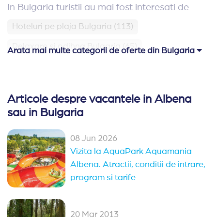
In Bulgaria turistii au mai fost interesati de
Hoteluri pe plaja Bulgaria
(113)
Relaxare si odihna Bulgaria
(65)
Arata mai multe categorii de oferte din Bulgaria
Hoteluri aproape de Romania
(62)
Hoteluri family club Bulgaria
(42)
Articole despre vacantele in Albena
Ultra All Inclusive Bulgaria
sau in Bulgaria
Oferte Rusalii Bulgaria
08 Jun 2026
Oferte 1 mai Kranevo
Paste Bulgaria
Vizita la AquaPark Aquamania
Albena. Atractii, conditii de intrare,
All Inclusive Bulgaria
program si tarife
Alte statiuni in Bulgaria
Sozopol
Kranevo
Duni
Pomorie
20 Mar 2013