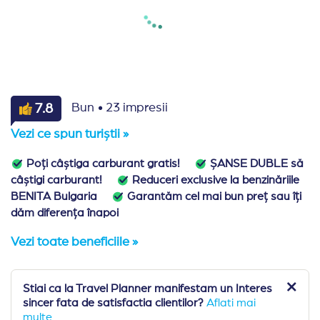
·
7.8
Bun
23 impresii
Vezi ce spun turiștii »
Poți câștiga carburant gratis!
ȘANSE DUBLE să
câștigi carburant!
Reduceri exclusive la benzinăriile
BENITA Bulgaria
Garantăm cel mai bun preț sau îți
dăm diferența înapoi
Vezi toate beneficiile »
Stiai ca la Travel Planner manifestam un Interes
sincer fata de satisfactia clientilor?
Aflati mai
multe