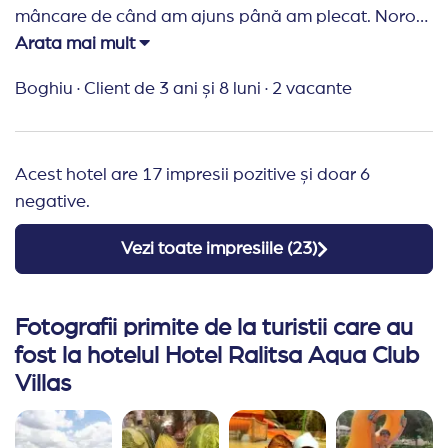
mâncare de când am ajuns până am plecat. Noroc
de cartofii prăjiți altfel nu aveau ce mânca copiii.
Arata mai mult
Plaja și aqua park-ul au fost foarte bune.
Boghiu
·
Client de 3 ani și 8 luni
·
2 vacante
Personalul la fel, foarte drăguț, ni se schimbau
zilnic prosoapele, doar hârtie igienică nu ni s-a
adus, am cumpărat noi cât timp am stat cazați. Per
Acest hotel are 17 impresii pozitive și doar 6
ansamblu nu recomand o vacanță în acest loc.
negative.
Recomand Travelplanner:
Recomand Travel
Planner. Doar cu ei am fost plecați și nu am avut
Vezi toate impresiile (
23
)
probleme niciodată. Răspund prompt la mesaje și
la subiect.
Fotografii primite de la turistii care au
fost la hotelul Hotel Ralitsa Aqua Club
Villas