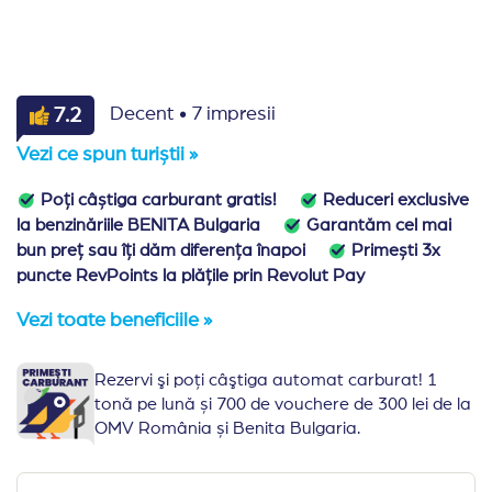
·
7.2
Decent
7 impresii
Vezi ce spun turiștii »
Poți câștiga carburant gratis!
Reduceri exclusive
la benzinăriile BENITA Bulgaria
Garantăm cel mai
bun preț sau îți dăm diferența înapoi
Primești 3x
puncte RevPoints la plățile prin Revolut Pay
Vezi toate beneficiile »
Rezervi şi poţi câştiga automat carburat! 1
tonă pe lună și 700 de vouchere de 300 lei de la
OMV România și Benita Bulgaria.