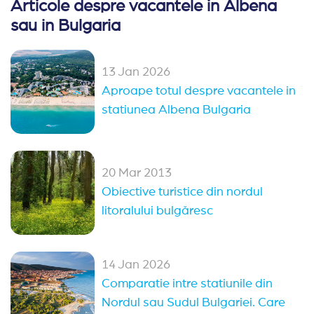
Articole despre vacantele in Albena
Ultra All Inclusive Bulgaria
sau in Bulgaria
Oferte Rusalii Bulgaria
13 Jan 2026
Oferte 1 mai Kranevo
Paste Bulgaria
Aproape totul despre vacantele in
All Inclusive Bulgaria
statiunea Albena Bulgaria
Alte statiuni in Bulgaria
Sozopol
Kranevo
Duni
Pomorie
20 Mar 2013
Obiective turistice din nordul
Obzor
Elenite
Nessebar
Arkutino
litoralului bulgăresc
Sveti Vlas
Balchik
Balchik
(14)
Sveti Vlas
(13)
Nessebar
(11)
Sozopol
(9)
14 Jan 2026
Comparatie intre statiunile din
Pomorie
(4)
Sunny Day
(2)
Arkutino
(2)
Nordul sau Sudul Bulgariei. Care