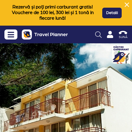
Rezervă și poți primi carburant gratis!
Vouchere de 100 lei, 300 lei și 1 tonă in
Detalii
fiecare lună!
SUNĂ