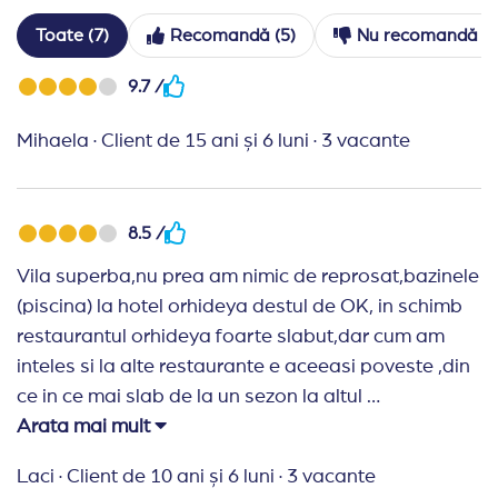
Hotelul accepta animalele de companie de pana l
Toate (7)
Recomandă (5)
Nu recomandă (2
Fumatul este interzis in lobby, restaurante, barur
Check-in la ora 14:00, check-out pana la ora 11:0
9.7 /
Sezlongurile nu pot fi rezervate in avans.
Mihaela
·
Client de 15 ani și 6 luni
·
3 vacante
Nu este permisa iesirea din restaurante cu mancar
Hotelul isi rezerva dreptul de a modifica programul
8.5 /
Vila superba,nu prea am nimic de reprosat,bazinele
(piscina) la hotel orhideya destul de OK, in schimb
restaurantul orhideya foarte slabut,dar cum am
inteles si la alte restaurante e aceeasi poveste ,din
ce in ce mai slab de la un sezon la altul
Arata mai mult
Recomand Travelplanner:
Laci
·
Client de 10 ani și 6 luni
·
3 vacante