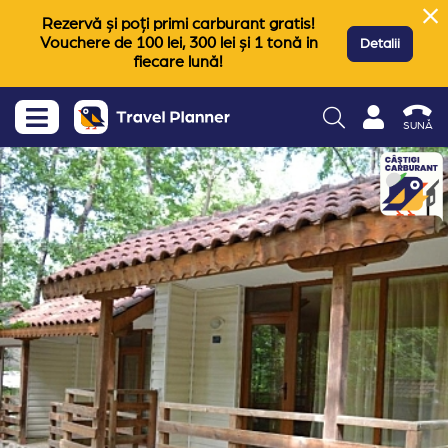
Rezervă și poți primi carburant gratis!
Vouchere de 100 lei, 300 lei și 1 tonă in
Detalii
fiecare lună!
SUNĂ