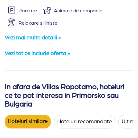
Parcare
Animale de companie
Relaxare si liniste
Vezi mai multe detalii »
Vezi tot ce include oferta »
In afara de Villas Ropotamo, hoteluri
Amplasare:
Complexul Villas Ropotamo este situat la 3 
ce te pot interesa in Primorsko sau
Cazare:
Complexul este alcatuit din 51 vile Ropotamo
Bulgaria
Tipuri de unitati cazare:
Hoteluri similare
Hoteluri recomandate
Ultimel
Bungalow ROPOTAMO
(aprox. 25 mp) - Pat dublu
Apartament cu 2 dormitoare ROPOTAMO
(aprox.