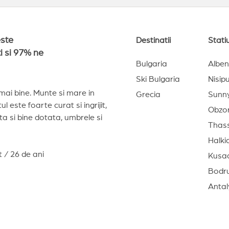
este
Destinatii
Stati
i si 97% ne
Bulgaria
Albe
Ski Bulgaria
Nisipu
 mai bine. Munte si mare in
Grecia
Sunn
l este foarte curat si ingrijit,
Obzo
ta si bine dotata, umbrele si
Thas
Halkid
 / 26 de ani
Kusa
Bodr
Antal