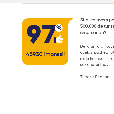
Stiai ca avem p
97
500.000 de turist
%
recomanda?
De la an la an tot
acelasi pachet. Totu
45930
impresii
plaja imensa, cura
sezlong-uri noi.
Tudor / Economist