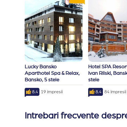
Lucky Bansko 
Hotel SPA Resort
Aparthotel Spa & Relax, 
Ivan Rilski, Bansk
Bansko, 5 stele
stele
8.4
19 impresii
8.4
84 impresii
Intrebari frecvente desp