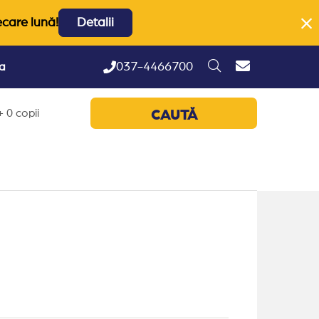
ecare lună!
Detalii
037-4466700
ta
 0 copii
CAUTĂ