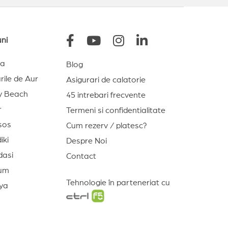
uni
na
Blog
rile de Aur
Asigurari de calatorie
y Beach
45 intrebari frecvente
r
Termeni si confidentialitate
sos
Cum rezerv / platesc?
iki
Despre Noi
dasi
Contact
um
Tehnologie în parteneriat cu
ya