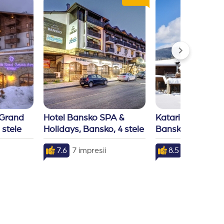
Grand 
Hotel Bansko SPA & 
Katarino Spa Hote
 stele
Holidays, Bansko, 4 stele
Bansko, 4 stele
7.6
7 impresii
8.5
3 impresii