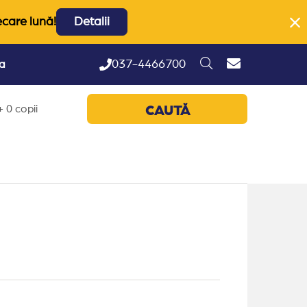
ecare lună!
Detalii
037-4466700
ta
 0 copii
CAUTĂ