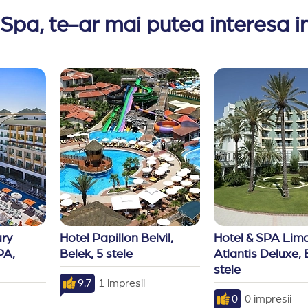
 Spa, te-ar mai putea interesa in
ry 
Hotel Papillon Belvil, 
Hotel & SPA Lima
A, 
Belek, 5 stele
Atlantis Deluxe, B
stele
9.7
1 impresii
0
0 impresii