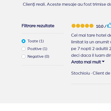
Clienți reali. Aceste mesaje au fost trimise do
Filtrare rezultate
10.0 /
Cel mai tare hotel d
Toate (1)
limitat la un anumit 
pe 7 nopti 2 adultii 
Pozitive (1)
deci daca il luam d
Negative (0)
Arata mai mult
Recomand Travelpl
Stochioiu
·
Client de 