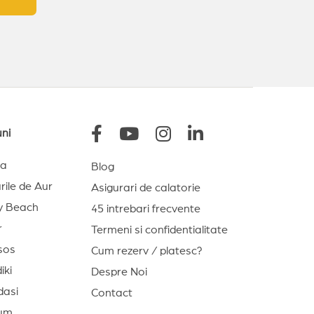
uni
na
Blog
rile de Aur
Asigurari de calatorie
y Beach
45 intrebari frecvente
r
Termeni si confidentialitate
sos
Cum rezerv / platesc?
iki
Despre Noi
dasi
Contact
um