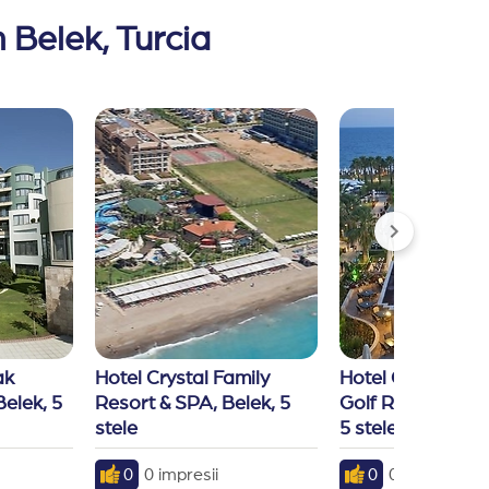
 Belek, Turcia
k 
Hotel Crystal Family 
Hotel Crystal Tat
elek, 5 
Resort & SPA, Belek, 5 
Golf Resort & SPA
stele
5 stele
0
0 impresii
0
0 impresii