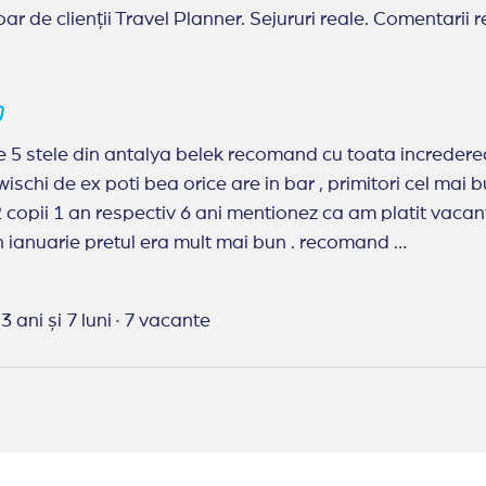
ar de clienții Travel Planner. Sejururi reale. Comentarii r
e 5 stele din antalya belek recomand cu toata increderea t
wischi de ex poti bea orice are in bar , primitori cel mai 
2 copii 1 an respectiv 6 ani mentionez ca am platit vacant
in ianuarie pretul era mult mai bun . recomand
anner:
suteti top va recomand peste tot
3 ani și 7 luni
·
7 vacante