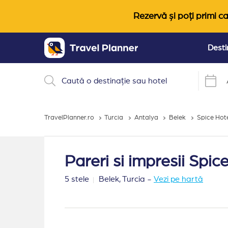
Rezervă și poți primi ca
Desti
TravelPlanner.ro
Turcia
Antalya
Belek
Spice Hot
Pareri si impresii Spic
5 stele
Belek,
Turcia
-
Vezi pe hartă