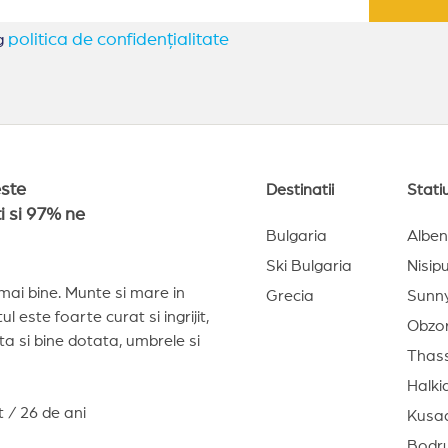
politica de confidențialitate
eg
este
Destinatii
Stati
i si 97% ne
Bulgaria
Albe
Ski Bulgaria
Nisipu
 mai bine. Munte si mare in
Grecia
Sunn
l este foarte curat si ingrijit,
Obzo
ta si bine dotata, umbrele si
Thas
Halkid
 / 26 de ani
Kusa
Bodr