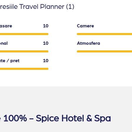
esiile Travel Planner (1)
asare
10
Camere
onal
10
Atmosfera
ate / pret
10
ate 100% - Spice Hotel & Spa