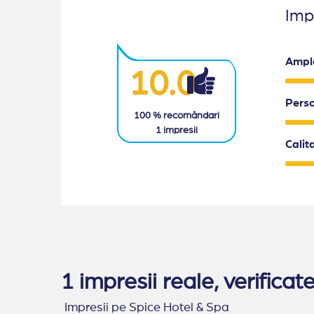
Impr
Ampl
10.0
Pers
100
% recomăndari
1
impresii
Calit
1 impresii reale, verific
Impresii pe Spice Hotel & Spa