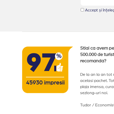
Accept și înțel
Stiai ca avem p
97
500.000 de turist
%
recomanda?
De la an la an tot
acelasi pachet. Totu
45930
impresii
plaja imensa, cura
sezlong-uri noi.
Tudor / Economist