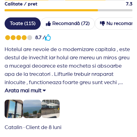
Calitate / pret
7.3
Toate (115)
Recomandă (72)
Nu recomandă
8.7 /
Hotelul are nevoie de o modernizare capitala , este
destul de invechit iar holul are mereu un miros greu
a mucegai deoarece este mocheta si absoarbe
apa de la trecatori . Lifturile trebuir nraparat
inlocuite , functioneaza foarte greu sunt vechi ,
zgariate si in unul fin ele atarna firul cu becul in jos .
Arata mai mult
Personalul care strange masa ar trebui sa fie unul
mai dedicat si mai rapid. In rest totul a fos foarte
bine , mancarea foarte buna si niciodata nu se
repeta acelasi fel de mancare , vedere super buna ,
Catalin
·
Client de 8 luni
Recomand Travelplanner:
Foarte buna agentia