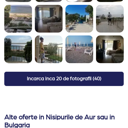
NU!.Domnul de.la.parcare a fost cel.mai ok! Pacat
ca hotelul arata f bine! Un punct pozitiv este ca
seara aveau program artistic pe terasa!
Recomand Travelplanner:
F ok, Char super! O sa
mai.colaborez,dar nu aveti oferte decat Bulgaria!?
Am.cautat alte destinatii! Ce v as ruga ,putin ma
exigenti.cu notele hotelurilor!.S a dovedit ca nota de
pe.Booking a acestui hotel a.fost cea corecta!
Incarca inca
20 de fotografii
(
40
)
Alte oferte in Nisipurile de Aur sau in
Bulgaria