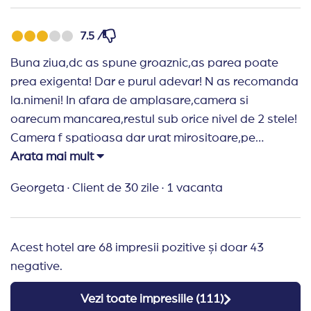
travel planener , doar ca ar trebui sa faca un o
aplicatie ca booking sa fie mult mai usor !
7.5 /
Buna ziua,dc as spune groaznic,as parea poate
prea exigenta! Dar e purul adevar! N as recomanda
la.nimeni! In afara de amplasare,camera si
oarecum mancarea,restul sub orice nivel de 2 stele!
Camera f spatioasa dar urat mirositoare,pe
holuri.mirosea ff urat, iar serviciile la fel! Cred ca 2
Arata mai mult
pagini nu ar ajunge sa.descriu! Gustarea de dupa
Georgeta
·
Client de 30 zile
·
1 vacanta
amiaza era un blat rece ,vechi,care chipurile
reprezenta o pizza! Si soc: o serveai in mana
,fara.macar o farfurie.de carton (ca de farfurii din
Acest hotel are 68 impresii pozitive și doar 43
ceramica nu se punea vorba), poate prindeai cate
negative.
um servetel amarat,frigiderul nu functiona,dupa.2
zile de insistente ni se raspunde de menegera,ca
Vezi toate impresiile (
111
)
asta e politica hotelului( alt soc), ca este gol si