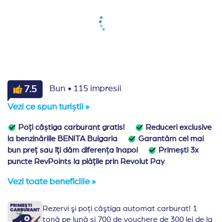
·
7.5
Bun
115 impresii
Vezi ce spun turiștii »
Poți câștiga carburant gratis!
Reduceri exclusive
la benzinăriile BENITA Bulgaria
Garantăm cel mai
bun preț sau îți dăm diferența înapoi
Primești 3x
puncte RevPoints la plățile prin Revolut Pay
Vezi toate beneficiile »
Rezervi şi poţi câştiga automat carburat! 1
tonă pe lună și 700 de vouchere de 300 lei de la