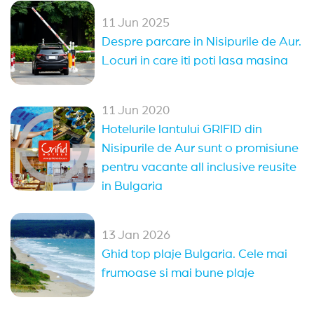
Oferte Rusalii Bulgaria
Paste Bulgaria
11 Jun 2025
Despre parcare in Nisipurile de Aur.
All Inclusive Bulgaria
Locuri in care iti poti lasa masina
Ultra All Inclusive Bulgaria
Oferte 1 mai Kranevo
11 Jun 2020
Hotelurile lantului GRIFID din
Alte statiuni in Bulgaria
Nisipurile de Aur sunt o promisiune
pentru vacante all inclusive reusite
Sozopol
Duni
Pomorie
Obzor
in Bulgaria
Elenite
Nessebar
Arkutino
Sveti Vlas
Balchik
Kranevo
Balchik
(14)
13 Jan 2026
Ghid top plaje Bulgaria. Cele mai
Sveti Vlas
(13)
Nessebar
(11)
Sozopol
(9)
frumoase si mai bune plaje
Pomorie
(4)
Sunny Day
(2)
Arkutino
(2)