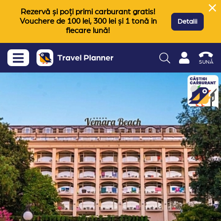
Rezervă și poți primi carburant gratis!
Vouchere de 100 lei, 300 lei și 1 tonă in
Detalii
fiecare lună!
SUNĂ