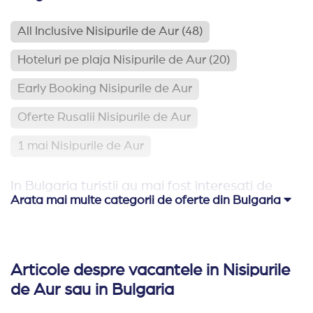
All Inclusive Nisipurile de Aur
(48)
Hoteluri pe plaja Nisipurile de Aur
(20)
Early Booking Nisipurile de Aur
Oferte Rusalii Nisipurile de Aur
1 mai Nisipurile de Aur
In Bulgaria turistii au mai fost interesati de
Arata mai multe categorii de oferte din Bulgaria
Hoteluri pe plaja Bulgaria
(113)
Relaxare si odihna Bulgaria
(65)
Articole despre vacantele in Nisipurile
Hoteluri aproape de Romania
(62)
de Aur sau in Bulgaria
Hoteluri family club Bulgaria
(42)