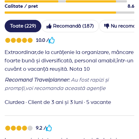
Calitate / pret
8.6
Accesul cu animale de companie nu este permis.
Check-in incepand cu ora 14.00, check-out pana i
Early check-in si late check-out sunt in functie de
Toate (229)
Recomandă (187)
Nu recoman
Hotelul isi rezerva dreptul de a efectua modificari 
10.0 /
Un cod vestimentar adecvat este obligatoriu in re
Extraordinar,de la curățenie la organizare, mâncare
foarte bună și diversificată, personal amabil,într-un
cuvânt o vacanță reușită. Nota 10
Recomand Travelplanner:
Au fost rapizi și
prompți,voi recomanda această agenție
Ciurdea
·
Client de 3 ani și 3 luni
·
5 vacante
9.2 /