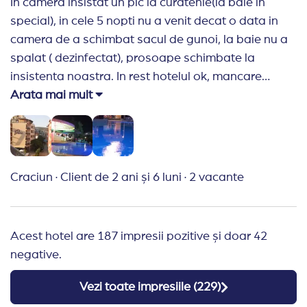
In camera insistat un pic la curatenie(la baie in
special), in cele 5 nopti nu a venit decat o data in
camera de a schimbat sacul de gunoi, la baie nu a
spalat ( dezinfectat), prosoape schimbate la
insistenta noastra. In rest hotelul ok, mancare
foarte buna si diversificata.
Arata mai mult
Recomand Travelplanner:
Cei mai buni! Recomand
cu incredere. Plus ca am castigat si un plin de
carburant.
Craciun
·
Client de 2 ani și 6 luni
·
2 vacante
Acest hotel are 187 impresii pozitive și doar 42
negative.
Vezi toate impresiile (
229
)