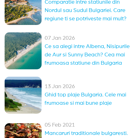
Comparatie intre statiunile din
Ultra All Inclusive Bulgaria
Paste Bulgaria
Nordul sau Sudul Bulgariei. Care
regiune ti se potriveste mai mult?
All Inclusive Bulgaria
Oferte 1 mai Kranevo
Alte statiuni in Bulgaria
07 Jan 2026
Ce sa alegi intre Albena, Nisipurile
Sozopol
Duni
Pomorie
Obzor
de Aur si Sunny Beach? Cea mai
Elenite
Nessebar
Arkutino
Sveti Vlas
frumoasa statiune din Bulgaria
Balchik
Kranevo
Balchik
(14)
13 Jan 2026
Sveti Vlas
(13)
Nessebar
(11)
Sozopol
(9)
Ghid top plaje Bulgaria. Cele mai
Pomorie
(4)
Sunny Day
(2)
Arkutino
(2)
frumoase si mai bune plaje
05 Feb 2021
Mancaruri traditionale bulgaresti.