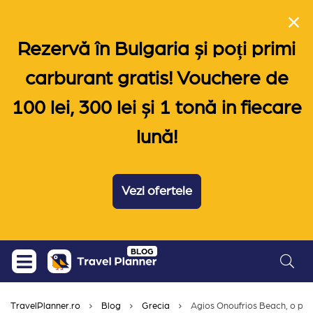
Rezervă în Bulgaria și poți primi
carburant gratis! Vouchere de
100 lei, 300 lei și 1 tonă in fiecare
lună!
Vezi ofertele
Skip
BLOG
to
content
TravelPlanner.ro
Blog
Grecia
Agios Onoufrios Beach, o pla