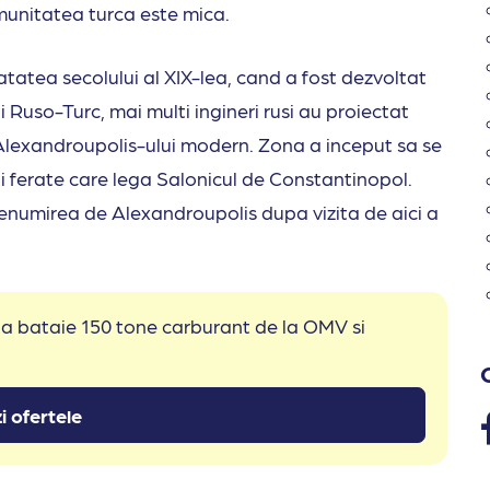
omunitatea turca este mica.
tatea secolului al XIX-lea, cand a fost dezvoltat
i Ruso-Turc, mai multi ingineri rusi au proiectat
e Alexandroupolis-ului modern. Zona a inceput sa se
i ferate care lega Salonicul de Constantinopol.
enumirea de Alexandroupolis dupa vizita de aici a
 la bataie 150 tone carburant de la OMV si
i ofertele