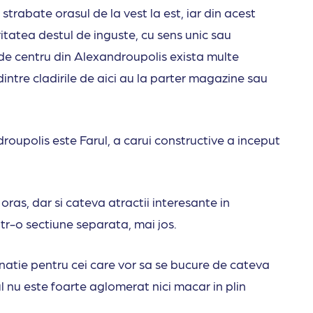
trabate orasul de la vest la est, iar din acest
itatea destul de inguste, cu sens unic sau
 de centru din Alexandroupolis exista multe
 dintre cladirile de aici au la parter magazine sau
droupolis este Farul, a carui constructive a inceput
oras, dar si cateva atractii interesante in
ntr-o sectiune separata, mai jos.
tinatie pentru cei care vor sa se bucure de cateva
sul nu este foarte aglomerat nici macar in plin