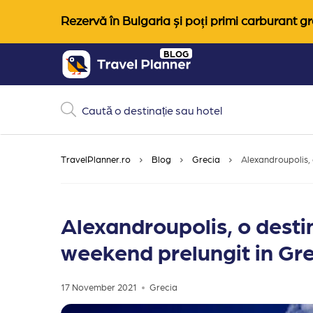
Rezervă în Bulgaria și poți primi carburant gra
Skip
BLOG
to
content
TravelPlanner.ro
Blog
Grecia
Alexandroupolis, 
Alexandroupolis, o destin
weekend prelungit in Gr
17 November 2021
Grecia