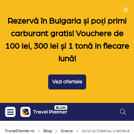
Rezervă în Bulgaria și poți primi
carburant gratis! Vouchere de
100 lei, 300 lei și 1 tonă in fiecare
lună!
Vezi ofertele
Skip
BLOG
to
content
TravelPlanner.ro
Blog
Grecia
Arcul lui Galerius, o lectie de i