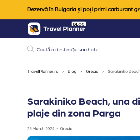
Rezervă în Bulgaria și poți primi carburant gra
Skip
BLOG
to
content
TravelPlanner.ro
Blog
Grecia
Sarakiniko Beach
Sarakiniko Beach, una d
plaje din zona Parga
25 March 2024
Grecia