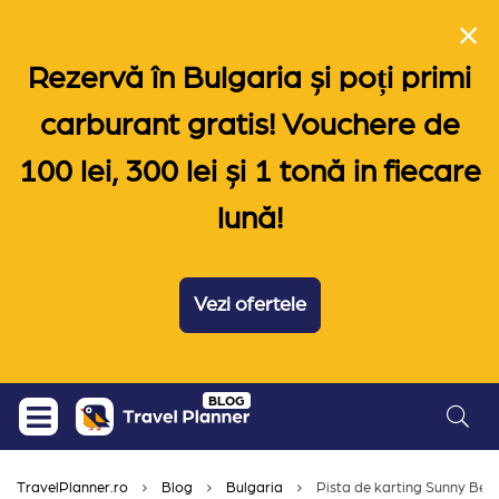
Rezervă în Bulgaria și poți primi
carburant gratis! Vouchere de
100 lei, 300 lei și 1 tonă in fiecare
lună!
Vezi ofertele
Skip
BLOG
to
content
TravelPlanner.ro
Blog
Bulgaria
Pista de karting Sunny Beach 