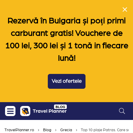
Rezervă în Bulgaria și poți primi
carburant gratis! Vouchere de
100 lei, 300 lei și 1 tonă in fiecare
lună!
Vezi ofertele
Skip
BLOG
to
content
TravelPlanner.ro
Blog
Grecia
Top 10 plaje Patras. Care sun