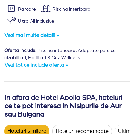
Parcare
Piscina interioara
Ultra All inclusive
Vezi mai multe detalii »
Oferta include:
Piscina interioara, Adaptate pers cu
dizabilitati, Facilitati SPA / Wellness...
Vezi tot ce include oferta »
In afara de Hotel Apollo SPA, hoteluri
Amplasare:
Hotelul Apollo SPA este situat in apropiere
ce te pot interesa in Nisipurile de Aur
Cazare:
Hotelul ofera cazare in 196 de camere single, 
sau Bulgaria
Camera dubla
(33 mp) - 2 paturi single sau 1 pat 
Hoteluri similare
Camera family
(50 mp) - o sigura incapere; 2 patur
Hoteluri recomandate
Ultimel