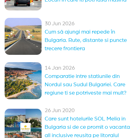
Locuri in care iti poti lasa masina
Pomorie
(4)
Sunny Day
(2)
Arkutino
(2)
30 Jun 2026
Cum să ajungi mai repede în
Bulgaria. Rute, distante si puncte
trecere frontiera
14 Jan 2026
Comparatie intre statiunile din
Nordul sau Sudul Bulgariei. Care
regiune ti se potriveste mai mult?
26 Jun 2020
Care sunt hotelurile SOL Melia in
Bulgaria si de ce promit o vacanta
all inclusive reusita pe litoralul