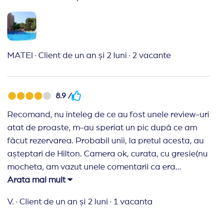
MATEI
·
Client de un an și 2 luni
·
2 vacante
8.9 /
Recomand, nu inteleg de ce au fost unele review-uri
atat de proaste, m-au speriat un pic după ce am
făcut rezervarea. Probabil unii, la pretul acesta, au
așteptari de Hilton. Camera ok, curata, cu gresie(nu
mocheta, am vazut unele comentarii ca era
mocheta murdara), personalul ok, comunicare buna
Arata mai mult
cu acestia, serviciile oferite au fost de calitate.
V.
·
Client de un an și 2 luni
·
1 vacanta
Mancarea: buna, varietate mare, iar acel snack