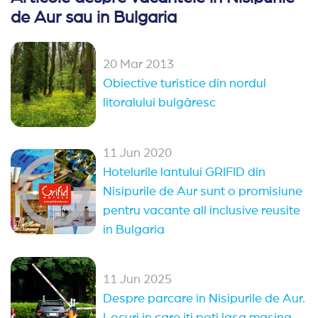
de Aur sau in Bulgaria
Hoteluri family club Bulgaria
(42)
Oferte Rusalii Bulgaria
Paste Bulgaria
20 Mar 2013
Obiective turistice din nordul
All Inclusive Bulgaria
litoralului bulgăresc
Ultra All Inclusive Bulgaria
Oferte 1 mai Kranevo
11 Jun 2020
Hotelurile lantului GRIFID din
Alte statiuni in Bulgaria
Nisipurile de Aur sunt o promisiune
pentru vacante all inclusive reusite
Sozopol
Duni
Pomorie
Obzor
in Bulgaria
Elenite
Nessebar
Arkutino
Sveti Vlas
Balchik
Kranevo
Balchik
(14)
11 Jun 2025
Despre parcare in Nisipurile de Aur.
Sveti Vlas
(13)
Nessebar
(11)
Sozopol
(9)