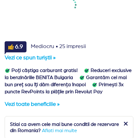
·
6.9
Mediocru
25 impresii
Vezi ce spun turiștii »
Poți câștiga carburant gratis!
Reduceri exclusive
la benzinăriile BENITA Bulgaria
Garantăm cel mai
bun preț sau îți dăm diferența înapoi
Primești 3x
puncte RevPoints la plățile prin Revolut Pay
Vezi toate beneficiile »
Stiai ca avem cele mai bune conditii de rezervare
din Romania?
Aflati mai multe