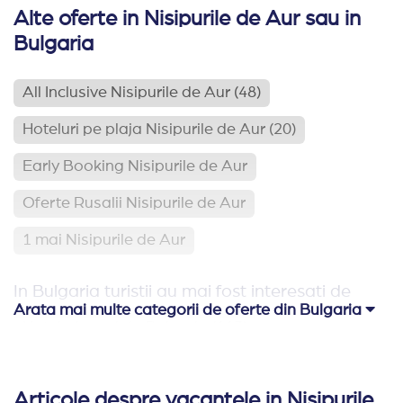
Alte oferte in Nisipurile de Aur sau in
Bulgaria
All Inclusive Nisipurile de Aur
(48)
Hoteluri pe plaja Nisipurile de Aur
(20)
Early Booking Nisipurile de Aur
Oferte Rusalii Nisipurile de Aur
1 mai Nisipurile de Aur
In Bulgaria turistii au mai fost interesati de
Arata mai multe categorii de oferte din Bulgaria
Hoteluri pe plaja Bulgaria
(113)
Relaxare si odihna Bulgaria
(65)
Articole despre vacantele in Nisipurile
Hoteluri aproape de Romania
(62)