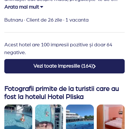
adevărată strategie militară ca să prinzi un loc liber.
Arata mai mult
Recomand camerele pentru confort, dar
Butnaru
·
Client de 26 zile
·
1 vacanta
restaurantul are nevoie de o mai bună organizare.
Recomand Travelplanner:
Foarte OK!
Acest hotel are 100 impresii pozitive și doar 64
negative.
Vezi toate impresiile (
164
)
Fotografii primite de la turistii care au
fost la hotelul Hotel Pliska