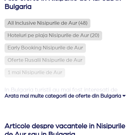
Bulgaria
All Inclusive Nisipurile de Aur
(48)
Hoteluri pe plaja Nisipurile de Aur
(20)
Early Booking Nisipurile de Aur
Oferte Rusalii Nisipurile de Aur
1 mai Nisipurile de Aur
In Bulgaria turistii au mai fost interesati de
Arata mai multe categorii de oferte din Bulgaria
Hoteluri pe plaja Bulgaria
(113)
Relaxare si odihna Bulgaria
(65)
Articole despre vacantele in Nisipurile
Hoteluri aproape de Romania
(62)
de Aur sau in Bulgaria