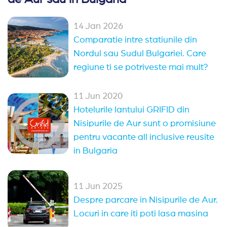
Hoteluri family club Bulgaria
(42)
14 Jan 2026
Oferte Rusalii Bulgaria
Paste Bulgaria
Comparatie intre statiunile din
All Inclusive Bulgaria
Nordul sau Sudul Bulgariei. Care
regiune ti se potriveste mai mult?
Ultra All Inclusive Bulgaria
Oferte 1 mai Kranevo
11 Jun 2020
Hotelurile lantului GRIFID din
Alte statiuni in Bulgaria
Nisipurile de Aur sunt o promisiune
pentru vacante all inclusive reusite
Sozopol
Duni
Pomorie
Obzor
in Bulgaria
Elenite
Nessebar
Arkutino
Sveti Vlas
Balchik
Kranevo
Balchik
(14)
11 Jun 2025
Despre parcare in Nisipurile de Aur.
Sveti Vlas
(13)
Nessebar
(11)
Sozopol
(9)
Locuri in care iti poti lasa masina
Pomorie
(4)
Sunny Day
(2)
Arkutino
(2)