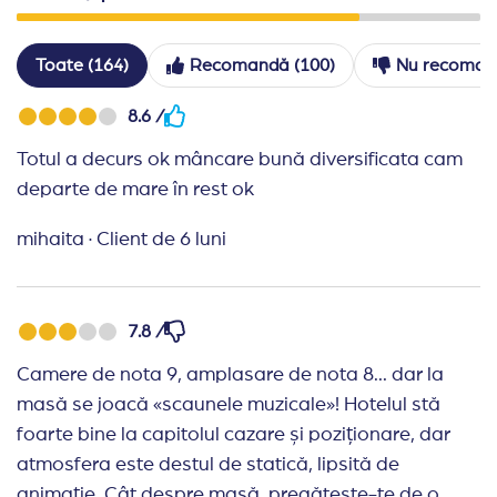
Toate (164)
Recomandă (100)
Nu recoman
8.6 /
Totul a decurs ok mâncare bună diversificata cam
departe de mare în rest ok
mihaita
·
Client de 6 luni
7.8 /
Camere de nota 9, amplasare de nota 8... dar la
masă se joacă «scaunele muzicale»! Hotelul stă
foarte bine la capitolul cazare și poziționare, dar
atmosfera este destul de statică, lipsită de
animație. Cât despre masă, pregătește-te de o