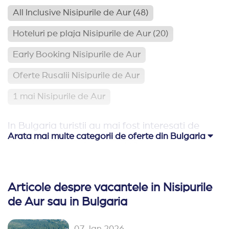
All Inclusive Nisipurile de Aur
(48)
Hoteluri pe plaja Nisipurile de Aur
(20)
Early Booking Nisipurile de Aur
Oferte Rusalii Nisipurile de Aur
1 mai Nisipurile de Aur
In Bulgaria turistii au mai fost interesati de
Arata mai multe categorii de oferte din Bulgaria
Hoteluri pe plaja Bulgaria
(113)
Relaxare si odihna Bulgaria
(65)
Articole despre vacantele in Nisipurile
Hoteluri aproape de Romania
(62)
de Aur sau in Bulgaria
Hoteluri family club Bulgaria
(42)
07 Jan 2026