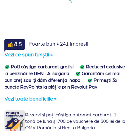
·
8.5
Foarte bun
241 impresii
Vezi ce spun turiștii »
Poți câștiga carburant gratis!
Reduceri exclusive
la benzinăriile BENITA Bulgaria
Garantăm cel mai
bun preț sau îți dăm diferența înapoi
Primești 3x
puncte RevPoints la plățile prin Revolut Pay
Vezi toate beneficiile »
Rezervi şi poţi câştiga automat carburat! 1
tonă pe lună și 700 de vouchere de 300 lei de la
OMV România și Benita Bulgaria.