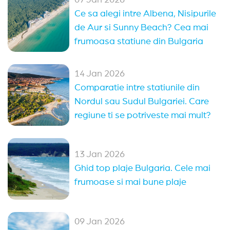
Oferte Rusalii Bulgaria
Paste Bulgaria
Ce sa alegi intre Albena, Nisipurile
All Inclusive Bulgaria
de Aur si Sunny Beach? Cea mai
frumoasa statiune din Bulgaria
Ultra All Inclusive Bulgaria
Oferte 1 mai Kranevo
14 Jan 2026
Comparatie intre statiunile din
Alte statiuni in Bulgaria
Nordul sau Sudul Bulgariei. Care
Sozopol
Duni
Pomorie
Obzor
regiune ti se potriveste mai mult?
Elenite
Nessebar
Arkutino
Sveti Vlas
13 Jan 2026
Balchik
Kranevo
Balchik
(14)
Ghid top plaje Bulgaria. Cele mai
Sveti Vlas
(13)
Nessebar
(11)
Sozopol
(9)
frumoase si mai bune plaje
Pomorie
(4)
Sunny Day
(2)
Arkutino
(2)
09 Jan 2026