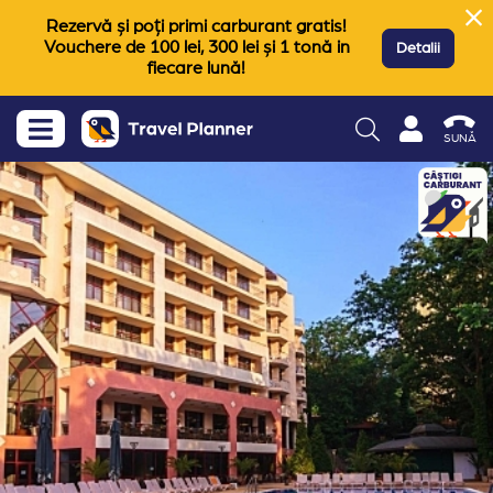
Rezervă și poți primi carburant gratis!
Vouchere de 100 lei, 300 lei și 1 tonă in
Detalii
fiecare lună!
SUNĂ