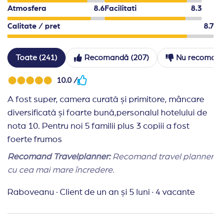
Nu este permisa iesirea din restaurante cu manca
Atmosfera
8.6
Facilitati
8.3
Un cod vestimentar adecvat este obligatoriu in re
Calitate / pret
8.7
Hotelul isi rezerva dreptul de a modifica programul
Toate (241)
Recomandă (207)
Nu recoman
10.0 /
A fost super, camera curată și primitore, mâncare
diversificată și foarte bună,personalul hotelului de
nota 10. Pentru noi 5 familii plus 3 copiii a fost
foerte frumos
Recomand Travelplanner:
Recomand travel planner
cu cea mai mare încredere.
Raboveanu
·
Client de un an și 5 luni
·
4 vacante