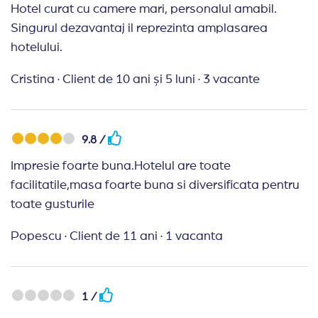
persoane). Alt minus - mancarea destul de
Hotel curat cu camere mari, personalul amabil.
repetitiva si nu foarte variata (insa cum am spus ca
Singurul dezavantaj il reprezinta amplasarea
plus bine gatita), fructe mai putine, deserturi
hotelului.
standard la kilogram nu gatite in bucatarie.
Cristina
·
Client de 10 ani și 5 luni
·
3 vacante
9.8 /
Impresie foarte buna.Hotelul are toate
facilitatile,masa foarte buna si diversificata pentru
toate gusturile
Popescu
·
Client de 11 ani
·
1 vacanta
1 /