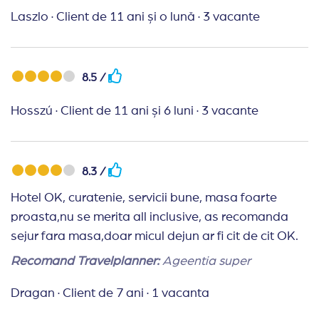
Laszlo
·
Client de 11 ani și o lună
·
3 vacante
8.5 /
Hosszú
·
Client de 11 ani și 6 luni
·
3 vacante
8.3 /
Hotel OK, curatenie, servicii bune, masa foarte
proasta,nu se merita all inclusive, as recomanda
sejur fara masa,doar micul dejun ar fi cit de cit OK.
Recomand Travelplanner:
Ageentia super
Dragan
·
Client de 7 ani
·
1 vacanta