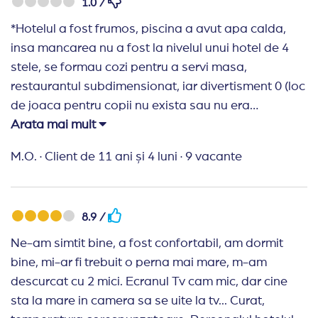
1.0 /
diversificata. Intre 11AM-23PM all inclusive bauturi
locale (dp meu de vedere foarte bune fata de alte
*Hotelul a fost frumos, piscina a avut apa calda,
hoteluri de 4* la care am fost), cafeaua cred ca era
insa mancarea nu a fost la nivelul unui hotel de 4
mai mult un ness, pe care ti-l poti lua singur de la
stele, se formau cozi pentru a servi masa,
automat, apa la discretie, intre 16PM-17:30PM
restaurantul subdimensionat, iar divertisment 0 (loc
fursecuri si inghetata, au un cocktail f bun, Little
de joaca pentru copii nu exista sau nu era
Boy se numeste, baietelul meu a baut si i-a placut f
disponibil, animatori nu au fost, seri disco pentru
Arata mai mult
mult Aer conditionat este, il poti programa sa fie pe
copii nu au organizat).
M.O.
·
Client de 11 ani și 4 luni
·
9 vacante
ce temperatura doresti. La tv erau mai multe
canale: protv international, posture de muzica si
alte posture locale.camera noastra a fost la etajul 6
si am avut o vedere de vis cu marea!!! Dimineata
8.9 /
rasaritul soarelui in mare, seara apusul soarelui in
Ne-am simtit bine, a fost confortabil, am dormit
mare. Pe balcon am avut uscator de haine, masa si
bine, mi-ar fi trebuit o perna mai mare, m-am
doua scaune. Dulap mare cu umerase, halat de
descurcat cu 2 mici. Ecranul Tv cam mic, dar cine
baie, papuci, set de cusut, burete de pantofi,
sta la mare in camera sa se uite la tv... Curat,
incaltator, prize destule. Bauturi in frigider si dulciuri