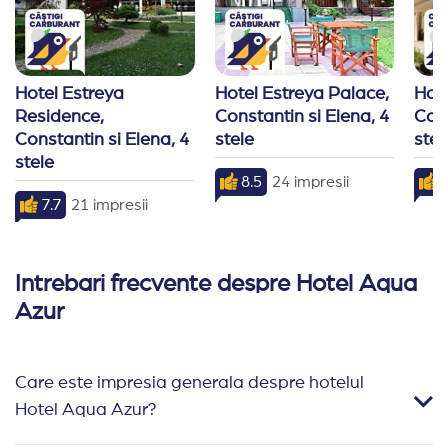
Hotel Estreya 
Hotel Estreya Palace, 
Hot
Residence, 
Constantin si Elena, 4 
Cons
Constantin si Elena, 4 
stele
stel
stele
8.5
24 impresii
8
7.7
21 impresii
Intrebari frecvente despre Hotel Aqua
Azur
Care este impresia generala despre hotelul
Hotel Aqua Azur?