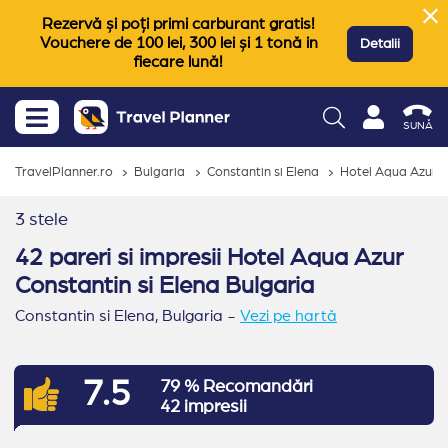
Rezervă și poți primi carburant gratis!
Vouchere de 100 lei, 300 lei și 1 tonă in
Detalii
fiecare lună!
SUNĂ
TravelPlanner.ro
Bulgaria
Constantin si Elena
Hotel Aqua Azur
3 stele
42 pareri si impresii Hotel Aqua Azur
Constantin si Elena Bulgaria
Constantin si Elena,
Bulgaria
-
Vezi pe hartă
7.5
79 % Recomandări
42 impresii