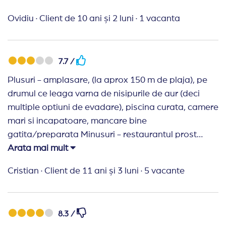
restaurant si bar, necalificat, -camera pentru 3
Ovidiu
·
Client de 10 ani și 2 luni
·
1 vacanta
adulti a avut doua paturi si un fotoliu extensibil( a
fost inlocuit cu un pat suplimentar in urma
insistentelor mele)
7.7 /
Plusuri - amplasare, (la aprox 150 m de plaja), pe
drumul ce leaga varna de nisipurile de aur (deci
multiple optiuni de evadare), piscina curata, camere
mari si incapatoare, mancare bine
gatita/preparata Minusuri - restaurantul prost
gestionat (la hotel plin sau apropae plin) a gasi un
Arata mai mult
loc de servire liber in restaurant e aventura (asta
Cristian
·
Client de 11 ani și 3 luni
·
5 vacante
binenteles mergand pe ideea ca toata lumea se
arunca la inceputul programului de masa, si exista
de asemenea binenteles persoane (singure/cuplu)
8.3 /
care nu inteleg de ce sunt mese de 2,4,6,7