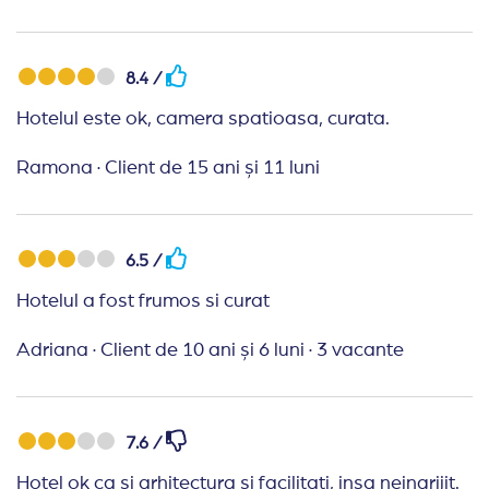
nu cred ca m-as mai intoarce.
Recomand Travelplanner:
foarte ok
8.4 /
Hotelul este ok, camera spatioasa, curata.
Ramona
·
Client de 15 ani și 11 luni
6.5 /
Hotelul a fost frumos si curat
Adriana
·
Client de 10 ani și 6 luni
·
3 vacante
7.6 /
Hotel ok ca si arhitectura si facilitati, insa neingrijit.