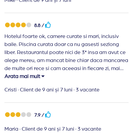
Mike
·
Client de 9 ani și 7 luni
8.8 /
Hotelul foarte ok, camere curate si mari, inclusiv
baile. Piscina curata doar ca nu gasesti sezlong
liber. Restaurantul poate nici de 3* insa am avut ce
alege mereu, am mancat bine chiar daca mancarea
de multe ori rece si cam aceeasi in fiecare zi, mai
ales garniturile (ex: cartofi prajiti zilnic). Barul la fel
Arata mai mult
nici macar de 3*, insa daca nu ai pretentii ai ce sa
Cristi
·
Client de 9 ani și 7 luni
·
3 vacante
bei, ginul tonic era bun. Majoritatea personalului
foarte ok, exceptie un barman si o doamna de la
receptie. Destul de aproape de plaja, insa nu exista
7.9 /
sezlonguri si umbrele pentru acest hotel, numai
contra cost. Recomand datorita pretului, raport
Maria
·
Client de 9 ani și 7 luni
·
3 vacante
bun calitate-pret. Un loc destul de frumos dar unde