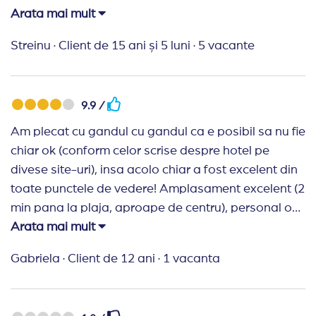
putin,obosit,muncit.Bucataria mai jos de 4
Arata mai mult
stele,poate chiar 2.Daca nu esti foarte atent la
Streinu
·
Client de 15 ani și 5 luni
·
5 vacante
detalii e ok.
9.9 /
Am plecat cu gandul cu gandul ca e posibil sa nu fie
chiar ok (conform celor scrise despre hotel pe
divese site-uri), insa acolo chiar a fost excelent din
toate punctele de vedere! Amplasament excelent (2
min pana la plaja, aproape de centru), personal ok,
curatenie (in 5 zile au facut curat de 4 ori!), la
Arata mai mult
receptie ne-au cazat imediat, wi-fi atat in lobby,
Gabriela
·
Client de 12 ani
·
1 vacanta
precum si in camere (am solicitat la receptie),
mancare foarte buna si proaspata (am mers cu
copil de 5 ani si a fost totul bine), destul de