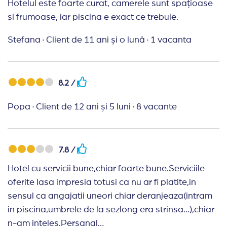
Hotelul este foarte curat, camerele sunt spațioase
si frumoase, iar piscina e exact ce trebuie.
Stefana
·
Client de 11 ani și o lună
·
1 vacanta
8.2 /
Popa
·
Client de 12 ani și 5 luni
·
8 vacante
7.8 /
Hotel cu servicii bune,chiar foarte bune.Serviciile
oferite lasa impresia totusi ca nu ar fi platite,in
sensul ca angajatii uneori chiar deranjeaza(intram
in piscina,umbrele de la sezlong era strinsa...),chiar
n-am inteles.Persanal