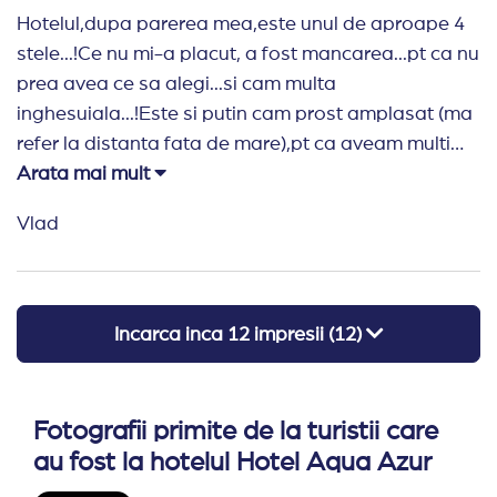
Hotelul,dupa parerea mea,este unul de aproape 4
stele...!Ce nu mi-a placut, a fost mancarea...pt ca nu
prea avea ce sa alegi...si cam multa
inghesuiala...!Este si putin cam prost amplasat (ma
refer la distanta fata de mare),pt ca aveam multi
trepti de coborat...dar cam asa este toata
Arata mai mult
statiunea...!In rest,a fost totul OK...!Le multumesc
Vlad
celor de la Travel Planner...si ii asigur ca pe
viitor,cand o sa am nevoie,ei vor fi primi pa care voi
apela..:D...!
Incarca inca
12
impresii (
12
)
Fotografii primite de la turistii care
au fost la hotelul Hotel Aqua Azur