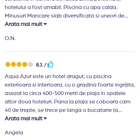
hotelului a fost amabil. Piscina cu apa calda.
Minusuri Mancare slab diversificata si uneori de
proasta calitate. Restaurant ca spatiu
Arata mai mult
subdimensionat, aglomerat. Fara loc de joaca
O.N.
exterior pentru copii , fara animatori. Divertisment
pentru copii "0".
8.1 /
Aqua Azur este un hotel dragut, cu piscina
exterioara si interioara, cu o gradina foarte ingrijita,
asezat la circa 400-500 metri de plaja in spatele
altor doua hoteluri. Pana la plaja se coboara cam
40 de trepte, se trece pe langa o bucatarie (a
hotelului din fata, pe partea stanga) care isi
Arata mai mult
devarsa zoile drept pe strada, si pe langa o
Angela
gramada de gunoaie ce apartin probabil unor