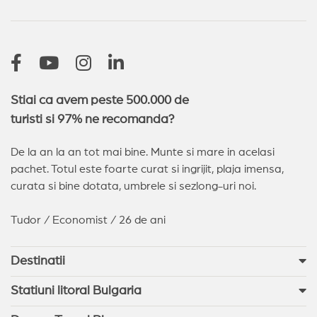
Sveti Vlas
(13)
Nessebar
(11)
Sozopol
(9)
Pomorie
(4)
Sunny Day
(2)
Arkutino
(2)
Stiai ca avem peste 500.000 de
turisti si 97% ne recomanda?
De la an la an tot mai bine. Munte si mare in acelasi
pachet. Totul este foarte curat si ingrijit, plaja imensa,
curata si bine dotata, umbrele si sezlong-uri noi.
Tudor / Economist / 26 de ani
Destinatii
Statiuni litoral Bulgaria