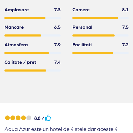
Amplasare
7.3
Camere
8.1
Mancare
6.5
Personal
7.5
Atmosfera
7.9
Facilitati
7.2
Calitate / pret
7.4
8.8 /
Aqua Azur este un hotel de 4 stele dar aceste 4