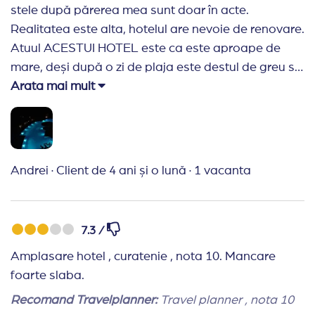
stele după părerea mea sunt doar în acte.
Realitatea este alta, hotelul are nevoie de renovare.
Atuul ACESTUI HOTEL este ca este aproape de
mare, deși după o zi de plaja este destul de greu sa
urci acele scări. Mâncarea este diversificata și
Arata mai mult
destul de gustoasa, la banii pe care i am plătit
pentru cele 6 nopți. Agenția travel planner este
Recomand Travelplanner:
A fost prima data când
ne am luat o vacanta prin agenție. Dar pt prima
Andrei
·
Client de 4 ani și o lună
·
1 vacanta
experienta ne declaram foarte mulțumiți. Agenția
ne a oferit toate informațiile de care am avut nevoie
pentru un concediu liniștit.
7.3 /
Amplasare hotel , curatenie , nota 10. Mancare
foarte slaba.
Recomand Travelplanner:
Travel planner , nota 10