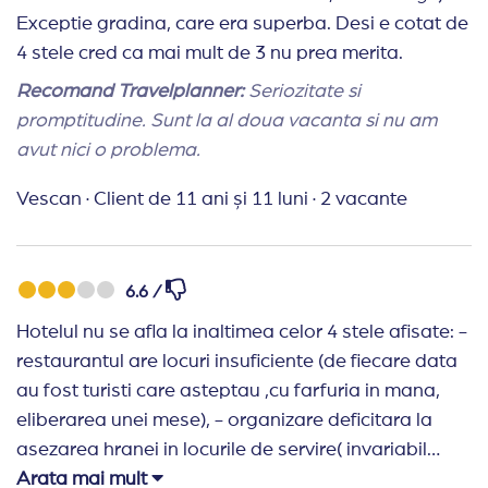
Exceptie gradina, care era superba. Desi e cotat de
4 stele cred ca mai mult de 3 nu prea merita.
Recomand Travelplanner:
Seriozitate si
promptitudine. Sunt la al doua vacanta si nu am
avut nici o problema.
Vescan
·
Client de 11 ani și 11 luni
·
2 vacante
6.6 /
Hotelul nu se afla la inaltimea celor 4 stele afisate: -
restaurantul are locuri insuficiente (de fiecare data
au fost turisti care asteptau ,cu farfuria in mana,
eliberarea unei mese), - organizare deficitara la
asezarea hranei in locurile de servire( invariabil
coada ca la cantinele comuniste), - personalul de la
Arata mai mult