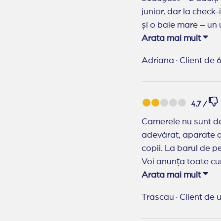
junior, dar la chec
și o baie mare – un 
clădirile modernizat
Arata mai mult
iar ei aveau camera in aceasta clăd
Adriana
·
Client de 6
Curățenie zilnică, s
Minibarul era alimen
Chiar dacă unele pre
4.7 /
brownie la fel wow, d
surpriză plăcută. -S
Camerele nu sunt de 4 stele. Mâncarea se repeta aproape seara de seara Băuturil
cu cartofi prăjiți, h
adevărat, aparate de
proaspăt și bine găti
copii. La barul de pe plaja
dedicați. Dansuri, j
Voi anunța toate cu
arcul, karaoke, ser
Arata mai mult
Recomand Travelpl
ce trebuie într-un c
Trascau
·
Client de 
gresia din dreptul piscinel
foarte frumos amenaj