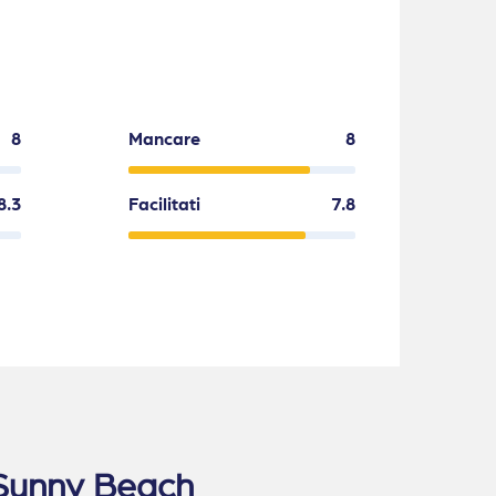
8
Mancare
8
8.3
Facilitati
7.8
y Sunny Beach