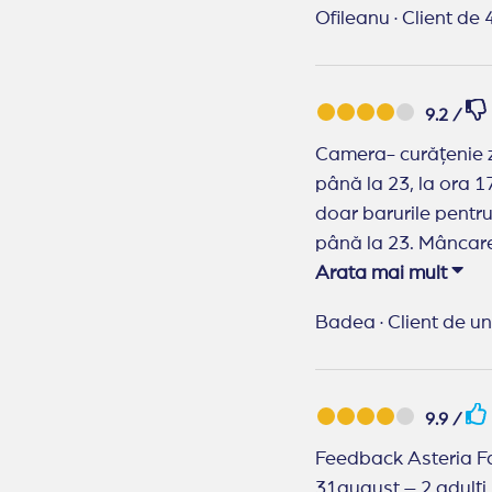
Ofileanu
·
Client de 4
9.2 /
Camera- curățenie zilnic,
până la 23, la ora 1
doar barurile pentru
până la 23. Mâncare
tipurile de carne în
Arata mai mult
Badea
·
Client de un
Recomand Travelpl
agenție!
9.9 /
Feedback Asteria Fa
31august – 2 adulți 