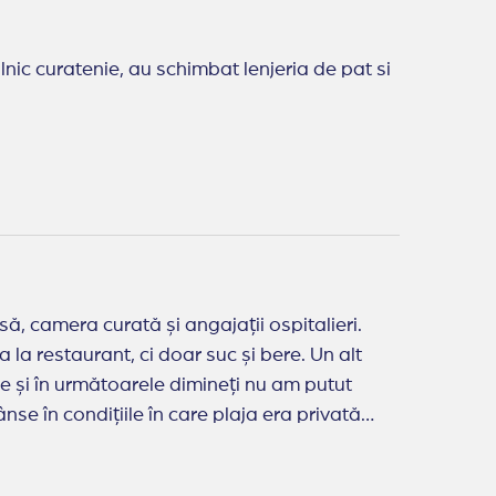
nic curatenie, au schimbat lenjeria de pat si
ă, camera curată și angajații ospitalieri.
la restaurant, ci doar suc și bere. Un alt
e și în următoarele dimineți nu am putut
se în condițiile în care plaja era privată