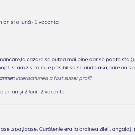
n an și o lună
·
1 vacanta
 mancare,la cazare se putea mai bine dar se poate sta:)
pti si am zis ca nu e posibil sa se auda asa,oare nu s a
anner:
Interactiunea a fost super profi!
e un an și 2 luni
·
2 vacante
se ,spațioase. Curățenie era la ordinea zilei , angajați 