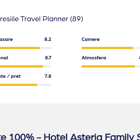
esiile Travel Planner (89)
asare
8.2
Camere
onal
8.7
Atmosfera
ate / pret
7.8
cate 100% - Hotel Asteria Famil