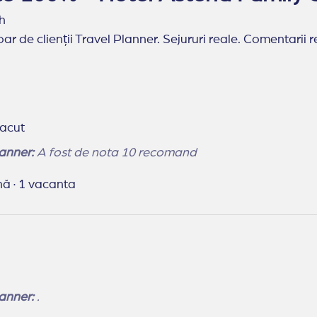
h
ar de clienții Travel Planner. Sejururi reale. Comentarii r
lacut
anner:
A fost de nota 10 recomand
ună
·
1 vacanta
anner:
.