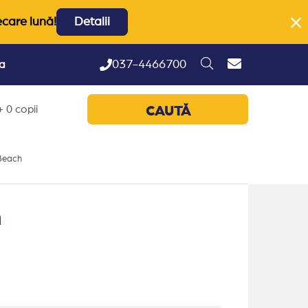
ecare lună!
Detalii
037-4466700
ta
 0 copii
CAUTĂ
 Beach
h