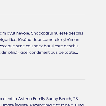
barul nu este deschis
frigorifice, lăsând doar cornetele) și rămân
recepție scrie ca snack barul este deschis
din plin:)), acel condiment pus pe toate
tă cu mâncarea, cea cu tematică
gust. Nu vom mai reveni
xcelent la Asteria Family Sunny Beach, 25-
a jumate înainte. Rezervarea a fost pe o suită