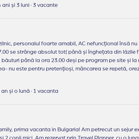
 ani și 3 luni
·
3 vacante
 personalul foarte amabil, AC nefuncțional însă nu am avut nevoie. Snack
7.00 se strânge absolut tot( până și înghețata din lăzile 
 băuturi până la ora 23.00 deși pe program pe site și la 
a- nu este pentru pretențioși, mâncarea se repetă, orez 
cât nici nu știi ce mănânci, o singură seară a fost reuși
turceasca(vineri), prăjiturile foarte multe însă fara niciun 
 an și o lună
·
1 vacanta
anner:
recomand Travel Planner! Foarte rapizi, te ajuta cu orice ai nevoie, voi mai apela la această
mily, prima vacanta in Bulgaria! Am petrecut un sejur e
și 2 copii mici. Am rezervat prin Travel Planner, cu o lun