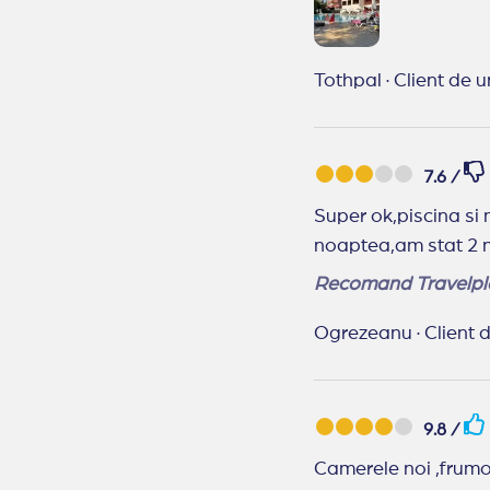
Tothpal
·
Client de u
7.6 /
Super ok,piscina si
noaptea,am stat 2 no
Recomand Travelpl
Ogrezeanu
·
Client d
9.8 /
Camerele noi ,frumoa