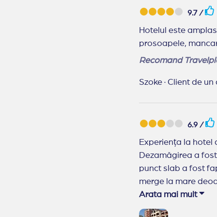
9.7 /
Hotelul este amplasa
prosoapele, mancare
Recomand Travelpl
Szoke
·
Client de un 
6.9 /
Experiența la hotel 
Dezamăgirea a fost l
punct slab a fost fa
merge la mare deoare
pentru oaspeții hote
Arata mai mult