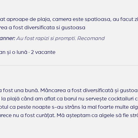
t aproape de plaja, camera este spatioasa, au facut zil
a a fost diversificata si gustoasa
anner:
Au fost rapizi si prompti. Recomand
an și o lună
·
2 vacante
a fost una bună. Mâncarea a fost diversificată și gustoas
a plajă când am aflat ca barul nu servește cocktailuri ca 
ptul ca peste noapte s-au strâns la mal foarte multe alg
ce nu a fost curățat. Mă așteptam ca algele să fie strân
lului.