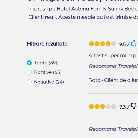
Impresii pe Hotel Asteria Family Sunny Beac
Clienți reali. Aceste mesaje au fost trimise do
Filtrare rezultate
9.5 /
A fost super mi-a p
Toate (89)
Recomand Travelpl
Pozitive (65)
Bota
·
Client de o l
Negative (24)
7.3 /
.
Recomand Travelpl