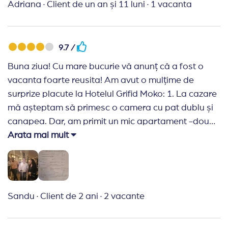
asemeni, implicarea domnului Artiom Munteanu
colaborat împreună. Serioși și preturi bune.
Adriana
·
Client de un an și 11 luni
·
1 vacanta
pentru rezolvarea solicitarilor mele mă determina să
aleg și pentru următoarea vacanta agenția Travel
Planner. Vă mulțumesc!
9.7 /
Buna ziua! Cu mare bucurie vă anunț că a fost o
vacanta foarte reusita! Am avut o mulțime de
surprize placute la Hotelul Grifid Moko: 1. La cazare
mă așteptam să primesc o camera cu pat dublu și
canapea. Dar, am primit un mic apartament -doua
camere legate între ele cu bai proprii și terasă. Atât
Arata mai mult
camerele cât și băile sunt foarte frumoase,
renovate de curând. 2. În fiecare zi, ni s-a făcut
curățenie în camere și ni s-au schimbat prosoapele.
3. Mâncarea este foarte gustoasă și suficientă. Cu
Sandu
·
Client de 2 ani
·
2 vacante
siguranță sunt hoteluri în Bulgaria cu ofertă mai
diversificata dar pentru noi a fost suficient și totul