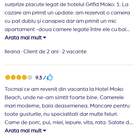
surprize placute legat de hotelul Grifid Moko: 1. La
cazare am primit un update: am rezervat o camera
cu pat dublu și canapea dar am primit un mic
apartament -doua camere legate între ele cu bai
proprii și terasă. Atât camerele cât și băile sunt
Arata mai mult
foarte frumoase, renovate de curând. 2. În fiecare
Ileana
·
Client de 2 ani
·
2 vacante
zi, ni s-a făcut curățenie în camere și ni s-au
schimbat prosoapele. 3. Mâncarea este foarte
gustoasă și suficientă. Cu siguranță sunt hoteluri în
9.3 /
Bulgaria cu ofertă mai diversificata dar pentru noi a
fost suficient și totul delicios. Am găsit: - o varietate
Tocmai ce am revenit din vacanta la Hotel Moko
mare de salate, - la prânz și cina doua feluri de
Beach, unde ne-am simtit foarte bine. Camerele
supe și mai multe feluri de carne preparate diferit și
mari moderne, baia deasemenea. Mancare pentru
cu gust (carne de miel, curcan, iepure, porc și pui)
toate gusturile, nu specialitati dar multe feluri.
dar și peste și scoici, - brânzeturi, paste, lasagna, -
Carne de porc, pui, miel, iepure, vita, rata. Salate de
fructe și deserturi variate și delicioase. 4. Pe plaja
toate felurile, la fel si branzeturi. Fructe prajituri. Pe
Arata mai mult
este deschis un mini bar (oferta modesta dar ok