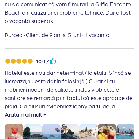
nu s a comunicat că vom fi mutați la Grifid Encanto
Beach din cauza unei probleme tehnice. Dar a fost
o vacanță super ok
Purcea
·
Client de 9 ani și 5 luni
·
1 vacanta
10.0 /
Hotelul este nou dar neterminat ( la etajul 5 încă se
lucrează,nu este dat în folosință.) Curat și cu
mobilier modern de calitate ,inclusiv obiectele
sanitare se remarcă prin faptul că este aproape de
plajă. Ca plusuri evidențiez lobby barul de la
recepție deschis non-stop cu băuturi din toată
Arata mai mult
gama si cocktailuri rafinate care pot satisface cele
mai rafinate gusturi,o plajă amenajată și întreținută