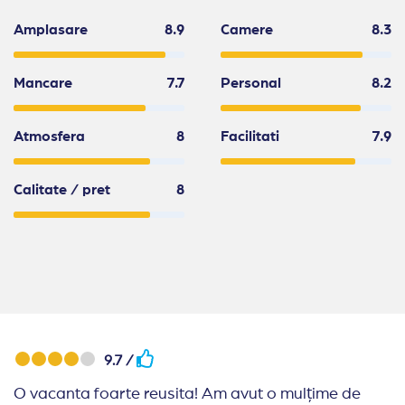
Amplasare
8.9
Camere
8.3
Mancare
7.7
Personal
8.2
Atmosfera
8
Facilitati
7.9
Calitate / pret
8
9.7 /
O vacanta foarte reusita! Am avut o mulțime de