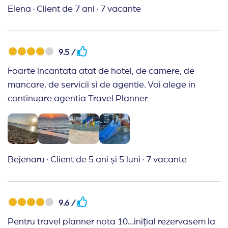
minunata, fara alge. Cu siguranță și la anu tot
Elena
·
Client de 7 ani
·
7 vacante
Grifid. Cat despre Travell Planner de 6 ani cu ei, cele
mai bune preturi
9.5 /
Foarte incantata atat de hotel, de camere, de
mancare, de servicii si de agentie. Voi alege in
continuare agentia Travel Planner
Bejenaru
·
Client de 5 ani și 5 luni
·
7 vacante
9.6 /
Pentru travel planner nota 10…inițial rezervasem la