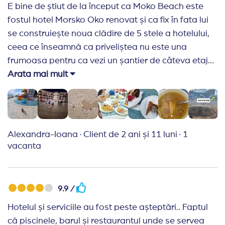
E bine de știut de la început ca Moko Beach este
fostul hotel Morsko Oko renovat și ca fix în fata lui
se construiește noua clădire de 5 stele a hotelului,
ceea ce înseamnă ca priveliștea nu este una
frumoasa pentru ca vezi un șantier de câteva etaje,
macarale, etc. Sigur, dacă te intorci cu spatele, vezi
Arata mai mult
plaja și marea, altfel probabil ca undeva în 2024-
2025 va fi gata și hotelul. Camerele sunt renovate
cu bun gust și sunt destul de spațioase (pat 2m
foarte confortabil și 2 canapele de o persoana), iar
Alexandra-Ioana
·
Client de 2 ani și 11 luni
·
1
băile arata ca în poze. Noi am avut vedere la parc,
vacanta
dar vederea la mare ar fi fost oricum obturata de
clădirea în construcție. Curățenie în camere se
făcea zilnic, mini bar alimentat zilnic cu bere,
9.9 /
Mirinda, Pepsi și apa. Prosoapele pt plaja/piscina
Hotelul și serviciile au fost peste așteptări.. Faptul
se dau pe baza de cartela și se schimba seara.
că piscinele, barul și restaurantul unde se servea
Mâncarea a fost excepțională și destul de variata