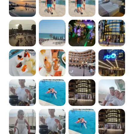
snack bar), vita, porc, curcan, pui, rata, peste gătite
la grătar sau în diverse sosuri, legume la grătar,
salate de tot felul, supe (crema, ciorba de peste, de
pui, de curcan, de vita gătite cam ca la noi cu
legume, taietei) și prăjituri de tot felul, foarte bune
toate și nu exagerat de dulci. La snackbar se
făceau și clatite+waffles. La cina au fost și midii,
calamari pane, creveți, pastele ți le gătea bucatarul
pe loc în funcție de ce ingrediente voiai și la fel erau
tot felul de cărnuri gătite diferit fata de celalalt
restaurant, dar foarte bune. Garniturile erau de la
orez, brocoli, conopida, legume mexicane, etc pana
la cartofii gratinați grozav de buni. Seara apăreau
și brânzeturile care se serveau cu pepene galben
sau struguri și un pahar de vin (cel alb era bun și
parfumat, rose-ul nu ne-a plăcut, iar rosu nu am
gustat). Și iar prăjituri, altele mereu, dar bune