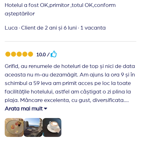
Hotelul a fost OK,primitor ,totul OK,conform
așteptărilor
Luca
·
Client de 2 ani și 6 luni
·
1 vacanta
10.0 /
Grifid, au renumele de hoteluri de top și nici de data
aceasta nu m-au dezamăgit. Am ajuns la ora 9 și în
schimbul a 59 leva am primit acces pe loc la toate
facilitățile hotelului, astfel am câștigat o zi plina la
plaja. Mâncare excelenta, cu gust, diversificata.
Curățenia la ea acasă, personal drăguț și dornic sa
Arata mai mult
rezolve orice cerință. Băutură de buna calitate,
barmani pricepuți în preparat cocktail. Plaja
aproape de hotel și îngrijită, apa curată și