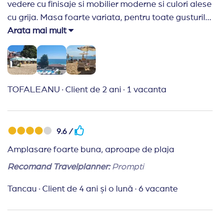
vedere cu finisaje si mobilier moderne si culori alese
primind condiții de nici 2!!!Mulțumesc!
cu grija. Masa foarte variata, pentru toate gusturile.
O idee interesanta, pranzul se servea la terasa de
Arata mai mult
pe plaja a hotelului, ceea ce oferea o vedere
extraordinara in timp ce serveai masa. Totul a fost
asa cum ne-am asteptat sa fie o vacanta.
TOFALEANU
·
Client de 2 ani
·
1 vacanta
9.6 /
Amplasare foarte buna, aproape de plaja
Recomand Travelplanner:
Prompti
Tancau
·
Client de 4 ani și o lună
·
6 vacante