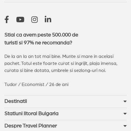
Sveti Vlas
(13)
Nessebar
(11)
Sozopol
(9)
Pomorie
(4)
Sunny Day
(2)
Arkutino
(2)
Stiai ca avem peste 500.000 de
turisti si 97% ne recomanda?
De la an la an tot mai bine. Munte si mare in acelasi
pachet. Totul este foarte curat si ingrijit, plaja imensa,
curata si bine dotata, umbrele si sezlong-uri noi.
Tudor / Economist / 26 de ani
Destinatii
Statiuni litoral Bulgaria
Despre Travel Planner