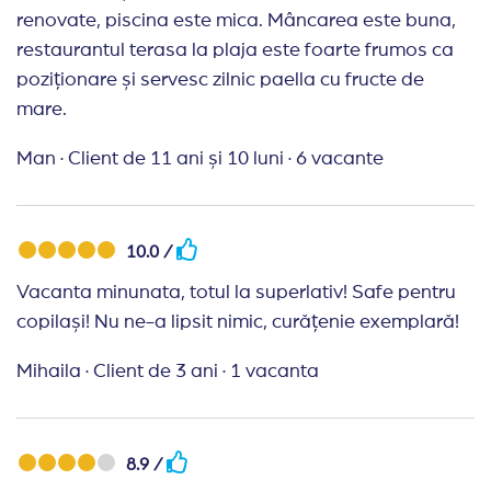
renovate, piscina este mica. Mâncarea este buna,
restaurantul terasa la plaja este foarte frumos ca
poziționare și servesc zilnic paella cu fructe de
mare.
Man
·
Client de 11 ani și 10 luni
·
6 vacante
10.0 /
Vacanta minunata, totul la superlativ! Safe pentru
copilași! Nu ne-a lipsit nimic, curățenie exemplară!
Mihaila
·
Client de 3 ani
·
1 vacanta
8.9 /