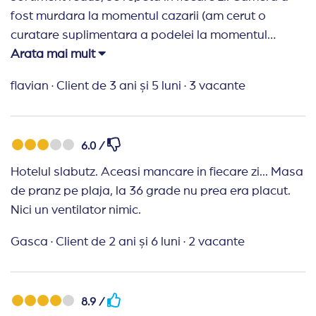
fost murdara la momentul cazarii (am cerut o
problema pe toată perioada sejurului. Ceck in-ul se
curatare suplimentara a podelei la momentul
face la orele 15 dar.. am un sfat pentru cei care
cazarii). Vesela zoita si tacamurile murdare!
Arata mai mult
doresc să câștige o zi! Dacă ajungeți de dimineață
la hotel plătiți 59 de leva (early ceck in) și primiți
flavian
·
Client de 3 ani și 5 luni
·
3 vacante
brățările pe loc, aveți imediat acces la lobby bar ,
beachbarr și primiți prosoape pentru la plajă, în cel
mai scurt timp vi se pune la dispoziție o cameră și
6.0 /
după vă puteți bucura de o zi de plajă și de toate
resursele hotelului.Noi așa am procedat și consider
Hotelul slabutz. Aceasi mancare in fiecare zi... Masa
că s-au meritat din plin. Ca impresie generală..
de pranz pe plaja, la 36 grade nu prea era placut.
bulgarii știu să facă turism iar când spui :
Nici un ventilator nimic.
Grifid...spui calitate la cel mai înalt nivel !!
Gasca
·
Client de 2 ani și 6 luni
·
2 vacante
8.9 /