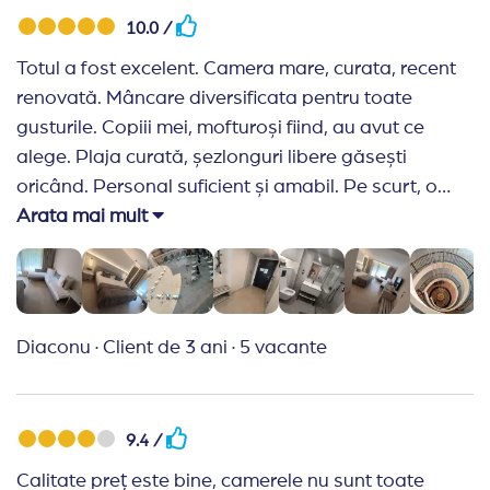
10.0 /
Totul a fost excelent. Camera mare, curata, recent
renovată. Mâncare diversificata pentru toate
gusturile. Copiii mei, mofturoși fiind, au avut ce
alege. Plaja curată, șezlonguri libere găsești
oricând. Personal suficient și amabil. Pe scurt, o
vacanta reușită!
Arata mai mult
Diaconu
·
Client de 3 ani
·
5 vacante
9.4 /
Calitate preț este bine, camerele nu sunt toate