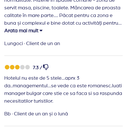
normalitate. Mizerie în spatiile comune - zona de
servit masa, piscine, toalete. Mâncarea de proasta
calitate în mare parte.... Păcat pentru ca zona e
buna și complexul e bine dotat cu activități pentru
toată lumea.
Arata mai mult
Lungoci
·
Client de un an
7.3 /
Hotelul nu este de 5 stele...aprx 3
da..managementul...se vede ca este romanesc.luati
manager bulgar care stie ce sa faca si sa raspunda
necesitatilor turistilor.
Bb
·
Client de un an și o lună