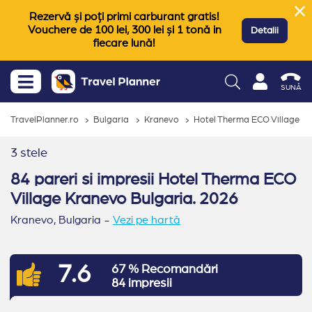
Rezervă și poți primi carburant gratis!
Vouchere de 100 lei, 300 lei și 1 tonă in
Detalii
fiecare lună!
SUNĂ
TravelPlanner.ro
Bulgaria
Kranevo
Hotel Therma ECO Village
3 stele
84 pareri si impresii Hotel Therma ECO
Village Kranevo Bulgaria. 2026
Kranevo,
Bulgaria
-
Vezi pe hartă
7.6
67 % Recomandări
84 impresii