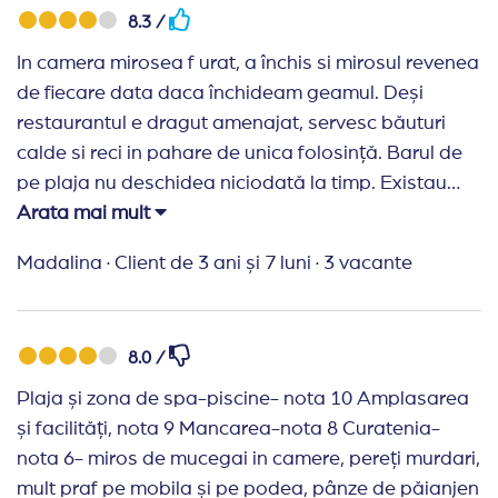
8.3 /
In camera mirosea f urat, a închis si mirosul revenea
de fiecare data daca închideam geamul. Deși
restaurantul e dragut amenajat, servesc băuturi
calde si reci in pahare de unica folosință. Barul de
pe plaja nu deschidea niciodată la timp. Existau
întârzieri la programul de snackuri între mese. Plaja
Arata mai mult
draguta dar necurățata si plin de mucuri de țigară.
Madalina
·
Client de 3 ani și 7 luni
·
3 vacante
Mancarea bună mai puțin micul dejun cand selecția
era mai redusa. As zice ca 5 stele sunt
supraestimate pentru Servicii, dar e un 4 stele
8.0 /
pentru all inclusive.
Plaja și zona de spa-piscine- nota 10 Amplasarea
și facilități, nota 9 Mancarea-nota 8 Curatenia-
nota 6- miros de mucegai in camere, pereți murdari,
mult praf pe mobila și pe podea, pânze de păianjen