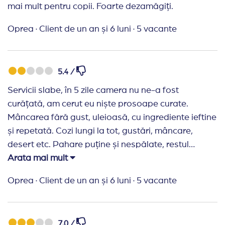
mai mult pentru copii. Foarte dezamăgiți.
Oprea
·
Client de un an și 6 luni
·
5 vacante
5.4 /
Servicii slabe, în 5 zile camera nu ne-a fost
curățată, am cerut eu niște prosoape curate.
Mâncarea fără gust, uleioasă, cu ingrediente ieftine
și repetată. Cozi lungi la tot, gustări, mâncare,
desert etc. Pahare puține și nespălate, restul
paharelor erau din plastic - inacceptabil pt un hotel
Arata mai mult
care se pretinde de 5 stele. Mulți oaspeți se
Oprea
·
Client de un an și 6 luni
·
5 vacante
plângeau de vomă și diaree, ceea ce s a întâmplat
și fetei noastre. Dezamăgitor. Nu vom reveni.
7.0 /