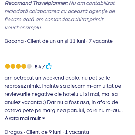
de calitate slabă – multe preparate par a fi
Recomand Travelplanner:
Nu am contabilizat
semipreparate (prăjeli din produse congelate).
niciodată colaborarea cu această agenție.de
Există și câteva opțiuni acceptabile, dar per total
fiecare dată am comandat,achitat,primit
aș acorda nota 6. Cafeaua și sucurile sunt de slabă
voucher.simplu.
calitate – cafea foarte tare la dozator, iar sucurile
Bacana
·
Client de un an și 11 luni
·
7 vacante
diluate, servite în pahare de plastic sau carton.
Patinoarul este mare, însă echipamentele de
închiriat sunt într-o stare foarte proastă (uzate,
deteriorate, miros neplăcut). Personalul pare
8.4 /
dezinteresat – foarte rar am întâlnit un zâmbet sau
am petrecut un weekend acolo, nu pot sa le
o atitudine prietenoasă. La recepție am așteptat
reprosez nimic. Inainte sa plecam m-am uitat pe
30–40 de minute pentru check-in, semn că
reviewurile negative ale hotelului si mai, mai sa
organizarea lasă de dorit. Hotelul este situat într-o
anulez vacanta :) Dar nu a fost asa, in afara de
zonă retrasă, ceea ce poate fi un avantaj sau un
cateva pete pe marginea patului, care nu m-au
dezavantaj, în funcție de preferințe
deranjat deloc, nu pot sa spun ca am vazut mizerie.
Arata mai mult
Mancarea a fost buna, am avut de unde alege.
Dragos
·
Client de 9 luni
·
1 vacanta