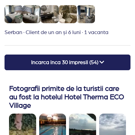
serviciile, personalul… mai puțin, din păcate. Lipsa
de atenție la detalii: pânze de păianjen prin colțuri,
locul de joacă al copiilor și el năpădit de pânze de
păianjen și praf, iarba cam uscată și puțin
Serban
·
Client de un an și 6 luni
·
1 vacanta
neîngrijită… mâncarea se recicla la greu, friptura de
azi era ciorba de ieri. Se vedea clar că bucățile de
pui din supă aveau urme de grill pe ele… lipsa de
informații despre alergeni, pe etichete fiind trecut
Incarca inca
30
impresii (
54
)
numai chicken dish, beef dish, fără alte detalii…
dacă ai vreun regim restrictiv habar nu ai ce
mănânci. Dacă nu există pretenții exagerate, totul a
Fotografii primite de la turistii care
fost comestibil și divers. Personalul însă părea că
au fost la hotelul Hotel Therma ECO
fuge de turiști, greu și cu engleza uneori. Dar a fost
Village
plăcut că nu era foarte aglomerat, nimerind înainte
de vacanța școlară. În zona de vile a fost chiar
liniște, deși seara au fost ceva activități cu muzică
și dans. S-au organizat și cu mini disco pentru cei