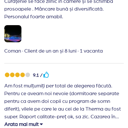
Curățenie se face zilnic în camere și se schimba
prosoapele . Mâncare bună și diversificată.
Personalul foarte amabil.
Coman
·
Client de un an și 8 luni
·
1 vacanta
9.1 /
Am fost mulțumiți per total de alegerea făcută.
Pentru ce aveam noi nevoie (dormitoare separate
pentru ca avem doi copii cu program de somn
diferit), vilele pe care le au cei de la Therma au fost
super. Raport calitate-preț ok, sa zic. Cazarea în
sine, dotările, suprafața, de 5 stele. Mâncarea și
Arata mai mult