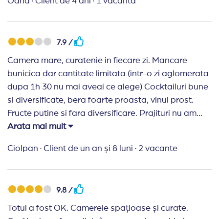
Oana
·
Client de 4 ani
·
1 vacanta
7.9 /
Camera mare, curatenie in fiecare zi. Mancare
bunicica dar cantitate limitata (intr-o zi aglomerata
dupa 1h 30 nu mai aveai ce alege) Cocktailuri bune
si diversificate, bera foarte proasta, vinul prost.
Fructe putine si fara diversificare. Prajituri nu am
mancat. Per total merita 4000-4500lei pentru 7
Arata mai mult
nopti, Calitate/pret - mai mult decat corect
Ciolpan
·
Client de un an și 8 luni
·
2 vacante
9.8 /
Totul a fost OK. Camerele spațioase și curate.