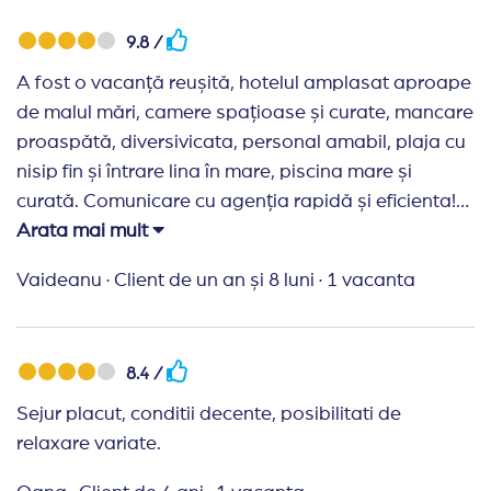
9.8 /
A fost o vacanță reușită, hotelul amplasat aproape
de malul mări, camere spațioase și curate, mancare
proaspătă, diversivicata, personal amabil, plaja cu
nisip fin și întrare lina în mare, piscina mare și
curată. Comunicare cu agenția rapidă și eficienta!
Mulțumim!
Arata mai mult
Vaideanu
·
Client de un an și 8 luni
·
1 vacanta
8.4 /
Sejur placut, conditii decente, posibilitati de
relaxare variate.