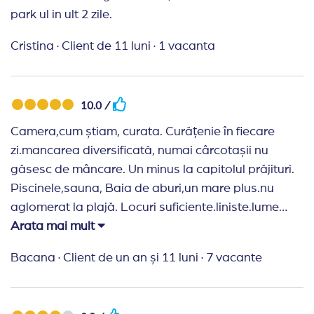
park ul in ult 2 zile.
Cristina
·
Client de 11 luni
·
1 vacanta
10.0 /
Camera,cum știam, curata. Curățenie în fiecare
zi.mancarea diversificată, numai cârcotașii nu
găsesc de mâncare. Un minus la capitolul prăjituri.
Piscinele,sauna, Baia de aburi,un mare plus.nu
aglomerat la plajă. Locuri suficiente.liniste.lume
bună, liniștită. Anul acesta am fost de 5 ori.si mai
Arata mai mult
mergem.
Bacana
·
Client de un an și 11 luni
·
7 vacante