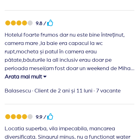
Singurul lucru in minus a fost perioada in care am
fost, dar asta nu are legatura cu hotelul.
Recomand Travelplanner:
Nu am comunicat cu
9.8 /
agentia pentru ca nu a fost nevoie, insa mi-a placut
Hotelul foarte frumos dar nu este bine întreținut,
faptul ca mi-au trimis informatii despre calatorie,
camera mare ,la baie era capacul la wc
hotel, locatie, vreme. Cu siguranta o sa-i recomand
rupt,mocheta și patul în camera erau
mai departe, mai ales ca au reduceri substantiale!
pătate,băuturile la all inclusiv erau doar pe
perioada mesei(am fost doar un weekend de Mihai
și Gavril).Mi-a plăcut foarte mult zona de spa și ca
Arata mai mult
este foarte aproape de mare .Zona este liniștită,
Balasescu
·
Client de 2 ani și 11 luni
·
7 vacante
parcarea a fost gratuita la hotel .Fără micile
defecte mi-a plăcut
9.9 /
Locatia superba, vila impecabila, mancarea
diversificata. Singurul minus, nu a functionat water