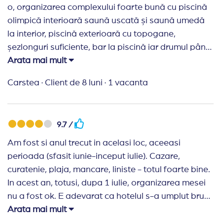
o, organizarea complexului foarte bună cu piscină
olimpică interioară saună uscată și saună umedă
la interior, piscină exterioară cu topogane,
șezlonguri suficiente, bar la piscină iar drumul până
la plajă este încântător printre vilele și grădinile
Arata mai mult
aceluiași complex. Plajă cu nisip fin intrare în apă
Carstea
·
Client de 8 luni
·
1 vacanta
lină șezlonguri și umbrele gratuite pentru oaspeții
complexului bar pe plajă. Transport la plajă cu
mașinuțe de golf la jumătate de oră. Mâncare bună
9.7 /
și diversă ( chiar și purceluș de lapte!!!). Nu sunt de
acord cu accesul rândunelelor în incinta
Am fost si anul trecut in acelasi loc, aceeasi
restaurantului unde își făcuseră chiar și cuib, și cam
perioada (sfasit iunie-inceput iulie). Cazare,
multe muște. În rest muzică bună, animații în fiecare
curatenie, plaja, mancare, liniste - totul foarte bine.
zii, seri tematice și invitați care au susținut recitaluri
In acest an, totusi, dupa 1 iulie, organizarea mesei
și au dansat pe ritmuri tradiționale bulgărești. Pe
nu a fost ok. E adevarat ca hotelul s-a umplut brusc
viitor dorim să revenim. Și mulțumesc agenției
in 2 zile, dar ei stiau ca asa va fi. Cu toate astea, au
Arata mai mult
Travel Planner pentru tot!