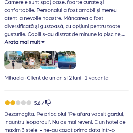
Camerele sunt spațioase, foarte curate și
a fost ok.
confortabile. Personalul a fost amabil și mereu
atent la nevoile noastre. Mâncarea a fost
diversificată și gustoasă, cu opțiuni pentru toate
gusturile. Copiii s-au distrat de minune la piscine,
tobogane și locurile de joacă, iar noi ne-am putut
Arata mai mult
relaxa în zona SPA și pe plaja privată. Atmosfera
este liniștită, iar resortul este perfect pentru familiile
cu copii.
Recomand Travelplanner:
Totul a fost organizat
Mihaela
·
Client de un an și 2 luni
·
1 vacanta
impecabil, de la rezervare până la plecare. Am
primit informații clare, recomandări utile și am simțit
că am avut sprijin pe tot parcursul. Hotelul a fost o
5.6 /
alegere excelentă pentru familia noastră: camere
Dezamagita. Pe pribcipiul "Pe afara vopsit gardul,
curate și spațioase, mâncare foarte bună, piscine și
inauntru leopardul". Nu as mai reveni. E un hotel de
facilități perfecte pentru copii, iar personalul a fost
maxim 3 stele. - ne-au cazat prima data intr-o