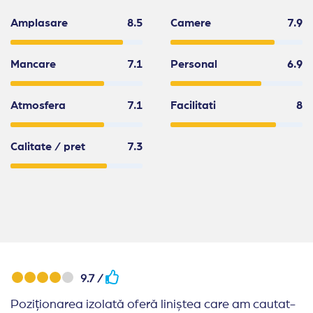
Amplasare
8.5
Camere
7.9
Mancare
7.1
Personal
6.9
Atmosfera
7.1
Facilitati
8
Calitate / pret
7.3
9.7 /
Poziționarea izolată oferă liniștea care am cautat-