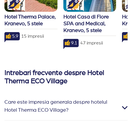
Hotel Therma Palace, 
Hotel Casa di Fiore 
Hote
Kranevo, 5 stele
SPA and Medical, 
Kran
Kranevo, 5 stele
5.9
15 impresii
8
9.1
47 impresii
Intrebari frecvente despre Hotel
Therma ECO Village
Care este impresia generala despre hotelul
Hotel Therma ECO Village?