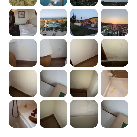
mici, dar din păcate nu erau mulți copilași. PS:
pozele sunt de la plecare. Erau 2 băi, dar am
fotografiat numai una, din grabă. Am avut Vilă
Premiere (2 dormitoare sus și living imens jos, 2
băi).