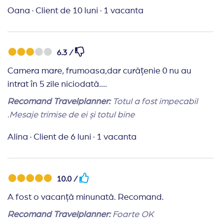
fost complet depasiti. Nu gaseai loc la masa la
Oana
·
Client de 10 luni
·
1 vacanta
nicio ora, nu gaseai tacamuri, servetele, vasele erau
Recomand Travelplanner:
Foarte bună! Am primit
murdare, desertul se termina in 15 minute de la
inclusiv mesaj la plecare cu urare de drum bun, plus
deschidere ( ramaneau numai fructe stricate sau
sfaturi asupra călătoriei iar la inapoiere la fel.
6.3 /
prajiturile nedorite de nimeni). La anul vom incerca
altceva sau vom schimba perioada.
Camera mare, frumoasa,dar curățenie 0 nu au
intrat în 5 zile niciodată....
Recomand Travelplanner:
Aici totul perfect. Am fost
impresionata de mesajele dinaintea plecarii si ma
Recomand Travelplanner:
Totul a fost impecabil
bucur ca ati cerut feedback.
.Mesaje trimise de ei și totul bine
Alina
·
Client de 6 luni
·
1 vacanta
10.0 /
A fost o vacanță minunată. Recomand.
Recomand Travelplanner:
Foarte OK