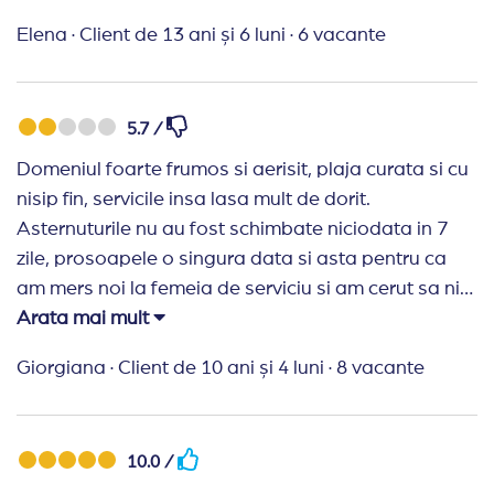
Elena
·
Client de 13 ani și 6 luni
·
6 vacante
5.7 /
Domeniul foarte frumos si aerisit, plaja curata si cu
nisip fin, servicile insa lasa mult de dorit.
Asternuturile nu au fost schimbate niciodata in 7
zile, prosoapele o singura data si asta pentru ca
am mers noi la femeia de serviciu si am cerut sa ni
le schimbe. La masa pierzi 15-20 minute pana
Arata mai mult
gasesti o masa libera, ceea ce se serveste la
Giorgiana
·
Client de 10 ani și 4 luni
·
8 vacante
inceputul mesei nu mai este inlocuit (daca servesc
curcan si se termina este inlocuit cu pui). Pare lasat
sa se deterioreze si ju par a avea personal suficient.
10.0 /
Recomand Travelplanner:
Colaborarea cu agentia